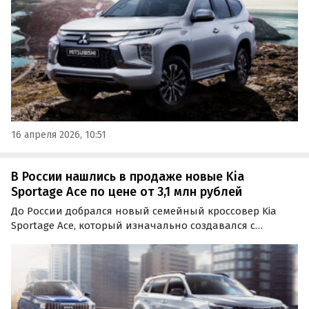
объявлений начинаются от 3 400 000 рублей, сообщает
портал…
16 апреля 2026, 10:51
В России нашлись в продаже новые Kia
Sportage Ace по цене от 3,1 млн рублей
До России добрался новый семейный кроссовер Kia
Sportage Ace, который изначально создавался с
прицелом только на китайский рынок. Цены на него
на одном из сайтов объявлений в апреле начинаются
от 3 091 000 рублей, сообщает портал «Автоновости
дня».