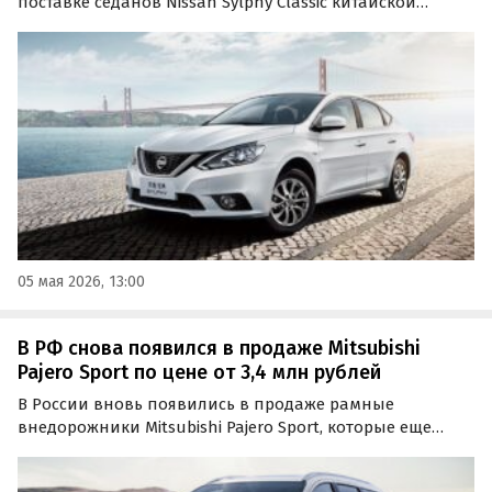
поставке седанов Nissan Sylphy Classic китайской
сборки. Модель доступна как под заказ, так и из
наличия, а цены варьируются в зависимости от
продавца и стартуют на одном из классифайдов от 1
450 000…
05 мая 2026, 13:00
В РФ снова появился в продаже Mitsubishi
Pajero Sport по цене от 3,4 млн рублей
В России вновь появились в продаже рамные
внедорожники Mitsubishi Pajero Sport, которые еще
несколько лет назад продавались на нашем рынке
официально. Цены на них на одном из сайтов