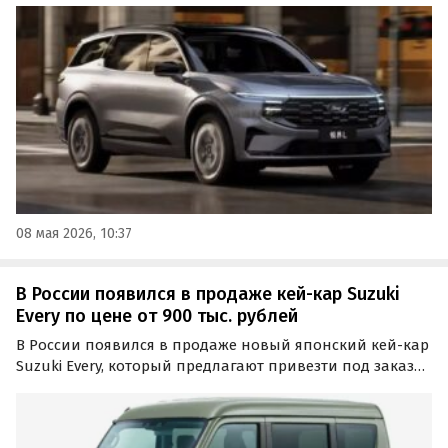
разработанный совместным предприятием Changan
Ford для китайского рынка.
08 мая 2026, 10:37
В России появился в продаже кей-кар Suzuki
Every по цене от 900 тыс. рублей
В России появился в продаже новый японский кей-кар
Suzuki Every, который предлагают привезти под заказ
по цене от 900 тыс. рублей. Речь идёт о поставках по
альтернативным схемам, а в числе доступных машин
есть версии с полным приводом, сообщает…