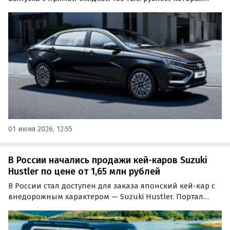
действует до конца июня. Информация об этом
появилась на официальном сайте компании,
сообщают в понедельник «Автоновости дня».
01 июня 2026, 12:55
В России начались продажи кей-каров Suzuki
Hustler по цене от 1,65 млн рублей
В России стал доступен для заказа японский кей-кар с
внедорожным характером — Suzuki Hustler. Портал
«Автоновости дня» обнаружил на одном из
классифайдов объявления о продаже двух таких
автомобилей стоимостью 1 650 000 и 1 700 000 рублей…