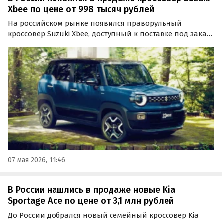
Xbee по цене от 998 тысяч рублей
На российском рынке появился праворульный
кроссовер Suzuki Xbee, доступный к поставке под заказ
из Японии. Он сочетает в себе компактные габариты,
широкие возможности трансформации салона и
полный привод, а цены на него на одном из
классифайдов…
07 мая 2026, 11:46
В России нашлись в продаже новые Kia
Sportage Ace по цене от 3,1 млн рублей
До России добрался новый семейный кроссовер Kia