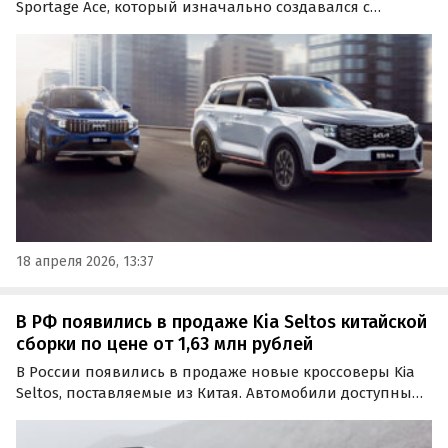
Sportage Ace, который изначально создавался с
прицелом только на китайский рынок. Цены на него
на одном из сайтов объявлений в апреле начинаются
от 3 091 000 рублей, сообщает портал «Автоновости
дня».
18 апреля 2026, 13:37
В РФ появились в продаже Kia Seltos китайской
сборки по цене от 1,63 млн рублей
В России появились в продаже новые кроссоверы Kia
Seltos, поставляемые из Китая. Автомобили доступны
как из наличия, так и под заказ, а цены на них на
классифайдах стартуют от 1,63 млн рублей, сообщают