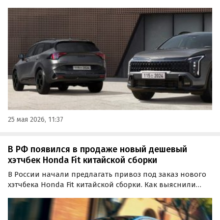
предлагают как из наличия, так и под заказ, а цены на
них стартуют от 3 510 000 рублей, сообщает портал
«Автоновости дня».
25 мая 2026, 11:37
В РФ появился в продаже новый дешевый
хэтчбек Honda Fit китайской сборки
В России начали предлагать привоз под заказ нового
хэтчбека Honda Fit китайской сборки. Как выяснили
«Автоновости дня», изучив объявления в
классифайдах, заказать его сегодня можно минимум в
двух местах, а цены стартуют от 1 600 000 рублей.