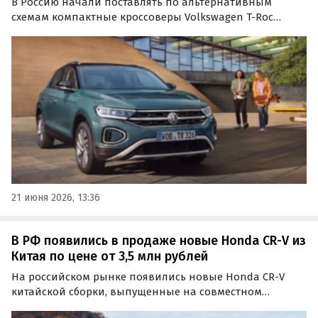
В Россию начали поставлять по альтернативным
схемам компактные кроссоверы Volkswagen T-Roc
китайской сборки. Как сообщают «Автоновости дня»,
такие машины доступны из наличия и под заказ, а
цены на них стартуют от 1 720 000 рублей.
21 июня 2026, 13:36
В РФ появились в продаже новые Honda CR-V из
Китая по цене от 3,5 млн рублей
На российском рынке появились новые Honda CR-V
китайской сборки, выпущенные на совместном
предприятии Dongfeng-Honda. По данным