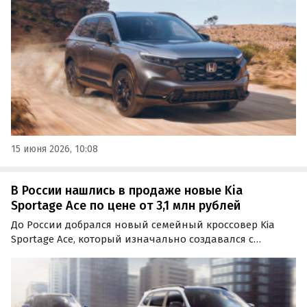
«Автоновостей дня», такие машины можно купить как
из наличия, так и под заказ, а цены на них на одном из
классифайдов…
15 июня 2026, 10:08
В России нашлись в продаже новые Kia
Sportage Ace по цене от 3,1 млн рублей
До России добрался новый семейный кроссовер Kia
Sportage Ace, который изначально создавался с
прицелом только на китайский рынок. Цены на него
на одном из сайтов объявлений в апреле начинаются
от 3 091 000 рублей, сообщает портал «Автоновости
дня».