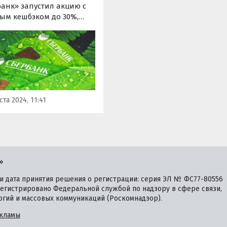
банк» запустил акцию с
ым кешбэком до 30%,
я стартовала 5 сентября
лится до 10 сентября.
сно условиям
ожения, держатели карт
анка» в течение этого
а смогут получать за
купок сразу два…
ста 2024, 11:41
»
 дата принятия решения о регистрации: серия ЭЛ № ФС77-80556
зарегистрировано Федеральной службой по надзору в сфере связи,
гий и массовых коммуникаций (Роскомнадзор).
кламы