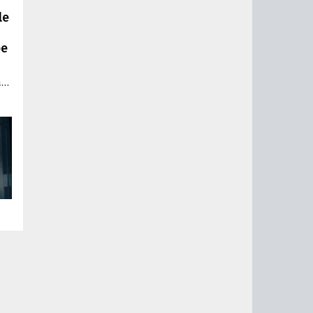
le
ре
а
я
ку,