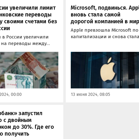
сии увеличили лимит
Microsoft, подвинься. App
анковские переводы
вновь стала самой
 своими счетами без
дорогой компанией в ми
ссии
Apple превзошла Microsoft по
капитализации и снова стал
я в России увеличили
самой дорогой компанией в
 на переводы между
мире. На момент 18:36 по
 счетами. Теперь
московскому времени 12 июн
ане могут переводить без
цена акций Apple росла на
сии между своими
4,8% до 217,14 доллара за шту
и в разных банках до 30
что привело к росту
ублей в месяц, сообщили
капитализации компании до
робанке.
3,33…
2024, 00:00
13 июня 2024, 08:05
рбанк» запустил
ю с двойным
ком до 30%. Где его
о получить