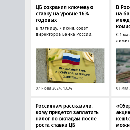
ЦБ сохранил ключевую
В Рос
ставку на уровне 16%
на б
годовых
между
коми
В пятницу, 7 июня, совет
директоров Банка России
С 1 ма
решил сохранить ключевую
лимит
ставку на прежнем уровне —
своими
16% годовых. Об этом сообщили
гражд
в пресс-службе регулятора,
комис
подчеркнув, что ЦБ допускает
счетам
возможность повышения
млн р
ключевой ставки на
в Цент
ближайшем заседании.
07 июня 2024, 13:34
01 мая 
Россиянам рассказали,
«Сбе
кому придется заплатить
акци
налог по вкладам после
кешбэ
роста ставки ЦБ
можн