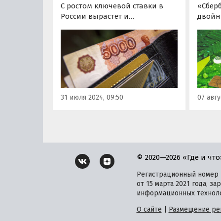
С ростом ключевой ставки в
«Сбер
России вырастет и
двойн
минимальный порог для
котора
начисления налога с
и прод
процентов по депозитам. Если
Согла
при прежней ключевой ставке
предл
налог начислялся на доходы от
«Сберб
вкладов свыше 160 тыс. рублей,
период
то теперь налогом будут
ряд по
31 июля 2024, 09:50
07 авгу
облагаться доходы в…
© 2020—2026 «Где и что
Регистрационный номер и
от 15 марта 2021 года, 
информационных техноло
О сайте
|
Размещение ре