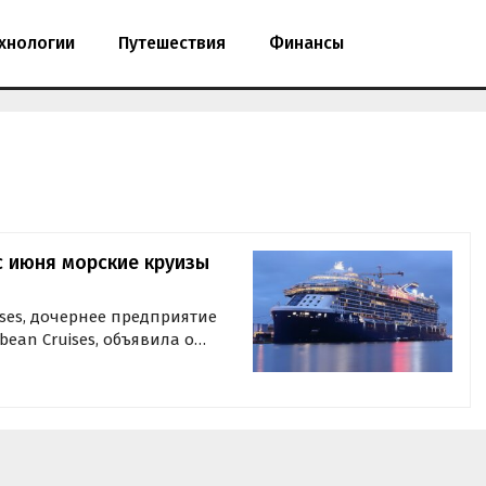
хнологии
Путешествия
Финансы
 с июня морские круизы
ises, дочернее предприятие
ean Cruises, объявила о
опе.