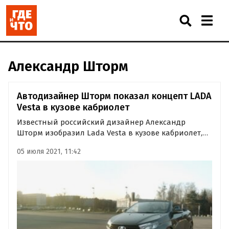
Александр Шторм
Автодизайнер Шторм показал концепт LADA
Vesta в кузове кабриолет
Известный российский дизайнер Александр
Шторм изобразил Lada Vesta в кузове кабриолет,
который мог бы стать хитом в южных регионах
05 июля 2021, 11:42
России, пишет iReactor. Стоимость такого
автомобиля, по мнению автора, начиналась бы от
1 миллиона рублей.