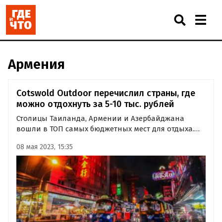
Армения
Cotswold Outdoor перечислил страны, где
можно отдохнуть за 5-10 тыс. рублей
Столицы Таиланда, Армении и Азербайджана
вошли в ТОП самых бюджетных мест для отдыха.
Рейтинг составила компания Cotswold Outdoor,
08 мая 2023, 15:35
пишет Ассоциация Туроператоров (АТОР).