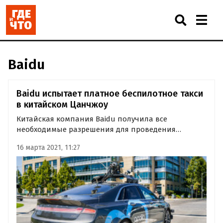
Baidu
Baidu испытает платное беспилотное такси
в китайском Цанчжоу
Китайская компания Baidu получила все
необходимые разрешения для проведения
экспериментов по коммерческой эксплуатации
16 марта 2021, 11:27
беспилотных такси в китайском Цанчжоу.