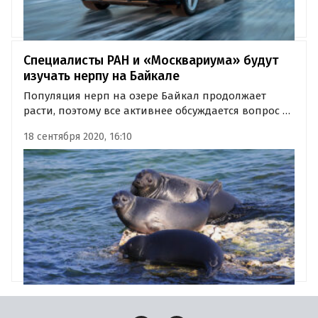
Специалисты РАН и «Москвариума» будут
изучать нерпу на Байкале
Популяция нерп на озере Байкал продолжает
расти, поэтому все активнее обсуждается вопрос о
регулировании численности этих животных.
18 сентября 2020, 16:10
Чтобы принять решение о необходимости
подобных действий, в Бурятию отправилась
группа ученых и экологов.