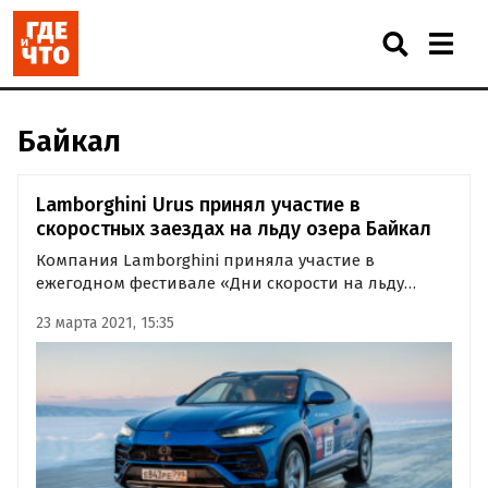
Байкал
Lamborghini Urus принял участие в
скоростных заездах на льду озера Байкал
Компания Lamborghini приняла участие в
ежегодном фестивале «Дни скорости на льду
Байкала», проходившем с 10 по 13 марта на льду
23 марта 2021, 15:35
озера Байкал. На состязании марку представлял
кроссовер Urus, который преодолел
экстремальные испытания и показал…