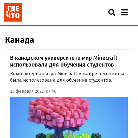
Канада
В канадском университете мир Minecraft
использовали для обучения студентов
Компьютерная игра Minecraft в жанре песочницы
была использована для обучения студентов
Университета Конкордия в канадском Монреале.
25 февраля 2022, 07:46
Об этом сообщается в статье, опубликованной
профессор английского языка Дарреном
Вершлером и Бартом Саймоном…