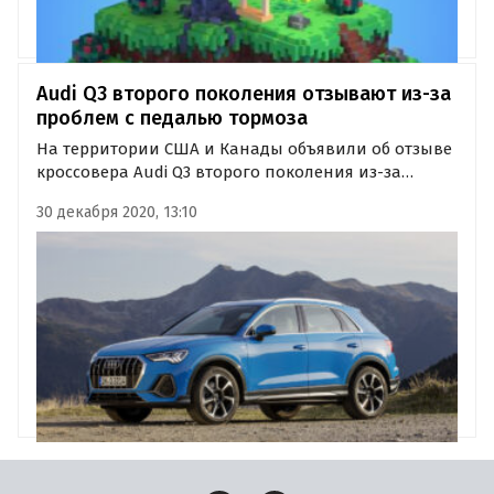
Audi Q3 второго поколения отзывают из-за
проблем с педалью тормоза
На территории США и Канады объявили об отзыве
кроссовера Audi Q3 второго поколения из-за
дефекта педали тормоза, которая может
30 декабря 2020, 13:10
отвалиться или погнуться в процессе
эксплуатации.