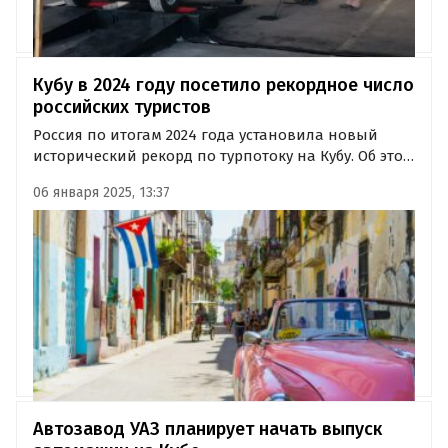
Кубу в 2024 году посетило рекордное число
российских туристов
Россия по итогам 2024 года установила новый
исторический рекорд по турпотоку на Кубу. Об этом
сообщает Ассоциация Туроператоров (АТОР) со
06 января 2025, 13:37
ссылкой на советника по туризму посольства
Республики Куба в РФ Кристину Леон Изнага.
Автозавод УАЗ планирует начать выпуск