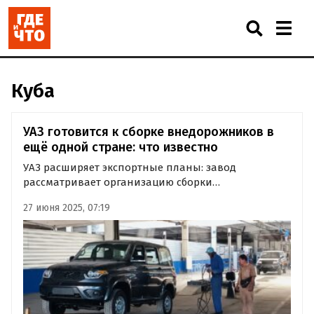
Куба
УАЗ готовится к сборке внедорожников в
ещё одной стране: что известно
УАЗ расширяет экспортные планы: завод
рассматривает организацию сборки
внедорожников в Венесуэле, а также готовит
27 июня 2025, 07:19
поставку тестовых дизельных моделей в
Никарагуа. На Кубе в апреле уже стартовала
крупноузловая сборка машин.