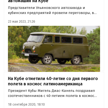
автомашин на Кубе
Представители Ульяновского автозавода и
кубинских предприятий провели переговоры, в
результате которых было принято решение о
23 мая 2023, 21:26
запуске «отверточной» (SKD) сборки автомашин
УАЗ на Кубе.
На Кубе отметили 40-летие со дня первого
полета в космос латиноамериканца
Президент Кубы Мигель Диас-Канель поздравил
соотечественников с 40-летием полета в космос
первого и пока единственного представителя
18 сентября 2020, 18:10
Острова свободы. Произошло это эпохальное