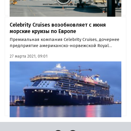
Celebrity Cruises возобновляет с июня
морские круизы по Европе
Премиальная компания Celebrity Cruises, дочернее
предприятие американско-норвежской Royal
Caribbean Cruises, объявила о возобновлении своих
27 марта 2021, 09:01
круизов по Европе.