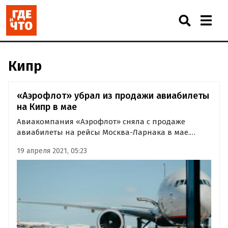
Кипр
«Аэрофлот» убрал из продажи авиабилеты
на Кипр в мае
Авиакомпания «Аэрофлот» сняла с продаже
авиабилеты на рейсы Москва-Ларнака в мае.
Последний авиарейс перед праздниками из
19 апреля 2021, 05:23
России на Кипр будет выполнен 28 апреля,
последний доступный в системе бронирования
обратный рейс из Ларнаки в сторону…