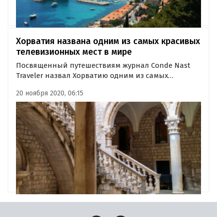
Хорватия названа одним из самых красивых
телевизионных мест в мире
Посвященный путешествиям журнал Conde Nast
Traveler назвал Хорватию одним из самых
красивых телевизионных мест в мире. В стране
20 ноября 2020, 06:15
проводились съемки сериалов «Игра престолов» и
«Наследие» студии HBO.