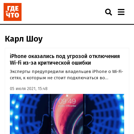
Карл Шоу
iPhone оказались под угрозой отключения
Wi-Fi из-за критической ошибки
Эксперты предупредили владельцев iPhone о Wi-Fi-
сетях, к которым не стоит подключаться во
избежание критической ошибки. Речь идет о сетях,
05 июля 2021, 15:48
в названиях которых есть символ “%”.