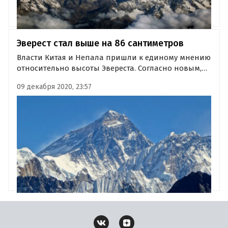
Эверест стал выше на 86 сантиметров
Власти Китая и Непала пришли к единому мнению
относительно высоты Эвереста. Согласно новым,
официально утвержденным измерениям, гора
09 декабря 2020, 23:57
стала на 86 сантиметров выше.