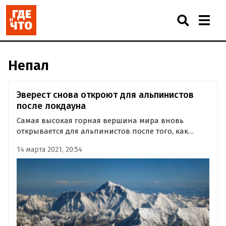
Непал
Эверест снова откроют для альпинистов
после локдауна
Самая высокая горная вершина мира вновь
открывается для альпинистов после того, как
целый год она была закрыта из-за пандемии
14 марта 2021, 20:54
коронавируса. И уже в следующем месяце, по
утверждению чиновников правительства Непала,
сотни спортсменов намерены начать…