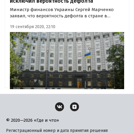
исключил вероятность дефолта
Министр финансов Украины Сергей Марченко
заявил, что вероятность дефолта в стране в
ближайшее время исключена. Также глава
19 сентября 2020, 22:10
Минфина рассказал о ожидаемом среднегодовом
курсе доллара.
© 2020—2026 «Где и что»
Регистрационный номер и дата принятия решения