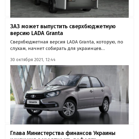
ЗАЗ может выпустить сверхбюджетную
версию LADA Granta
Сверхбюджетная версия LADA Granta, которую, по
слухам, начнет собирать для украинцев
Запорожский автомобильный завод (ЗАЗ), получит
30 октября 2021, 12:44
название Classic Light и будет стоить 485 тыс.
рублей по текущему курсу.
Глава Министерства финансов Украины