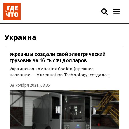
Украина
Украинцы создали свой электрический
грузовик за 16 тысяч долларов
Украинская компания Coolon (прежнее
название — Murmuration Technology) создала
собственный электрический грузовик, который
08 ноября 2021, 08:35
может перевозить до 2,5 тонн груза и проезжать на
одном заряде батареи до 300 километров.