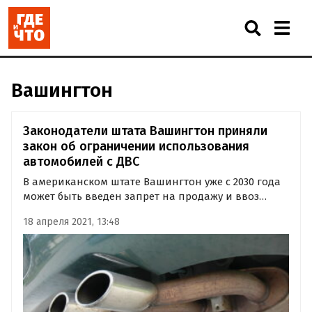
Вашингтон
Законодатели штата Вашингтон приняли
закон об ограничении использования
автомобилей с ДВС
В американском штате Вашингтон уже с 2030 года
может быть введен запрет на продажу и ввоз
новых авто с двигателями внутреннего сгорания.
18 апреля 2021, 13:48
Соответствующий законопроект «Чистые
автомобили 2030» уже принят законодателями и
ожидает подписи губернатора…