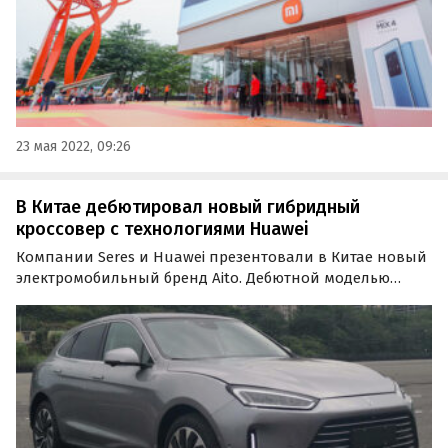
23 мая 2022, 09:26
В Китае дебютировал новый гибридный
кроссовер с технологиями Huawei
Компании Seres и Huawei презентовали в Китае новый
электромобильный бренд Aito. Дебютной моделью
молодого объединения стал среднеразмерный
кроссовер M5, оснащенный гибридной силовой
установкой и целым рядом «умных» решений от
Huawei, которых нет во…