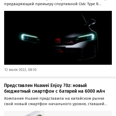
предваряющий премьеру спортивной Civic Type R
нового поколения. Долгожданный японский «хот-хэтч»
дебютирует уже в следующую среду, 20 июля.
Подробностей о новинке пока немного.
12 июля 2022, 08:10
Представлен Huawei Enjoy 70z: новый
бюджетный смартфон с батарей на 6000 мАч
Компания Huawei представила на китайском рынке
свой новый смартфон начального уровня, ставший
частью серии Enjoy. Это Huawei Enjoy 70z, который уже
доступен для предзаказа по цене от 1099 до 1299 юаней