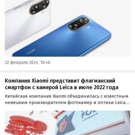
или от 14,1 до 16,6 тыс. рублей по текущему…
22 февраля 2024, 16:46
Компания Xiaomi представит флагманский
смартфон с камерой Leica в июле 2022 года
Китайская компания Xiaomi объединилась с известным
немецким производителем фотокамер и оптики Leica.
Об этом на своей странице в соцсети Weibo сообщил Лу
Вейбинг, президент Xiaomi Group China и генеральный
директор бренда Redmi.