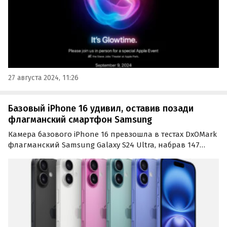
27 августа 2024, 11:26
Базовый iPhone 16 удивил, оставив позади
флагманcкий смартфон Samsung
Камера базового iPhone 16 превзошла в тестах DxOMark
флагманский Samsung Galaxy S24 Ultra, набрав 147
баллов против 144 у последнего. Хотя iPhone 16
оснащён той же камерой, что и предшествующая
модель iPhone 15, улучшенные алгоритмы обработки…