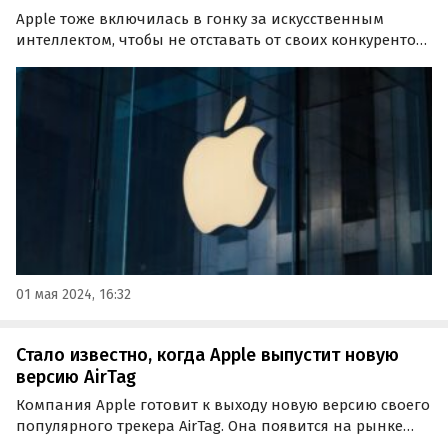
Apple тоже включилась в гонку за искусственным
интеллектом, чтобы не отставать от своих конкурентов,
таких как OpenAI и Google. Компания даже создала
команду для работы над проектами в области ИИ,
которая по большей части состоит из бывших…
01 мая 2024, 16:32
Стало известно, когда Apple выпустит новую
версию AirTag
Компания Apple готовит к выходу новую версию своего
популярного трекера AirTag. Она появится на рынке
ориентировочно в 2025 году, о чем рассказал Марк