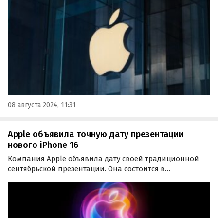
Apple. Оформить предзаказ можно на сайте сервиса
CDEK.Shopping.
08 августа 2024, 11:31
Apple объявила точную дату презентации
нового iPhone 16
Компания Apple объявила дату своей традиционной
сентябрьской презентации. Она состоится в
понедельник, 9 сентября. Накануне Apple разослала
представителям СМИ приглашения на предстоящее
мероприятие, которое пройдет под слоганом «It's
Glowtime».