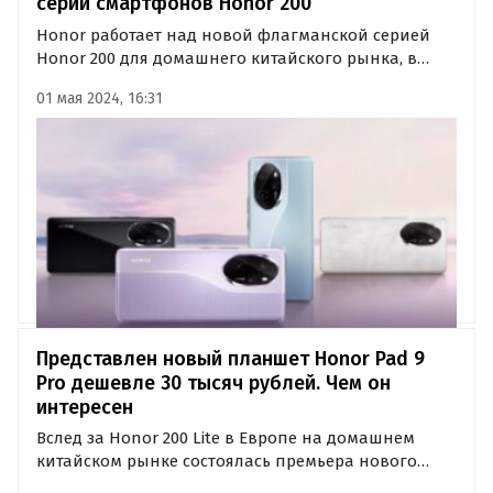
серии смартфонов Honor 200
Honor работает над новой флагманской серией
Honor 200 для домашнего китайского рынка, в
которую войдут как минимум два смартфона с
01 мая 2024, 16:31
модельными номерами ELP-AN00 и ELI-AN00. Это
будут Honor 200 и Honor 200 Pro. Их характеристики
уже засветились в Сети.
Представлен новый планшет Honor Pad 9
Pro дешевле 30 тысяч рублей. Чем он
интересен
Вслед за Honor 200 Lite в Европе на домашнем
китайском рынке состоялась премьера нового
планшета бренда, получившего название Honor