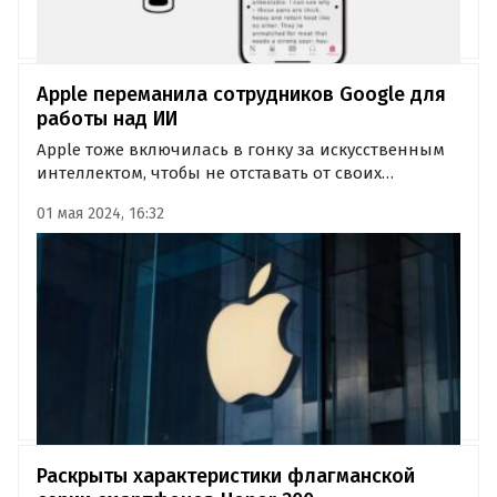
Apple переманила сотрудников Google для
работы над ИИ
Apple тоже включилась в гонку за искусственным
интеллектом, чтобы не отставать от своих
конкурентов, таких как OpenAI и Google. Компания
01 мая 2024, 16:32
даже создала команду для работы над проектами
в области ИИ, которая по большей части состоит
из бывших…
Раскрыты характеристики флагманской