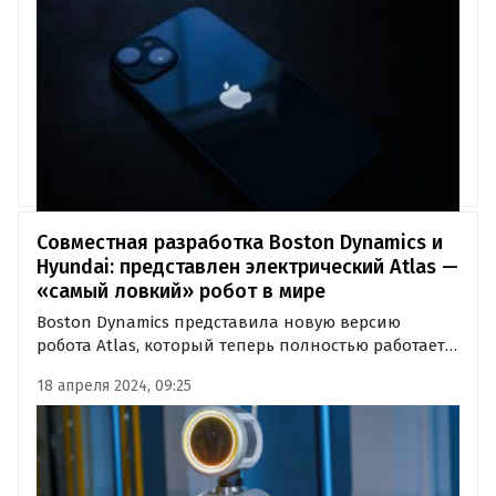
Bloomberg Марк Гурман.
Совместная разработка Boston Dynamics и
Hyundai: представлен электрический Atlas —
«самый ловкий» робот в мире
Boston Dynamics представила новую версию
робота Atlas, который теперь полностью работает
на электричестве. Первое видео демонстрирует
18 апреля 2024, 09:25
впечатляющую «гибкость» этого робота.