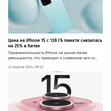
Цена на iPhone 15 с 128 ГБ памяти снизилась
на 25% в Китае
Привлекательность iPhone на рынке Китая
уменьшается, что приводит к снижению цен со
стороны Apple и других магазинов. Об этом пишет
24 апреля 2024, 09:43
издание iXBT.com со ссылкой на IT Home.