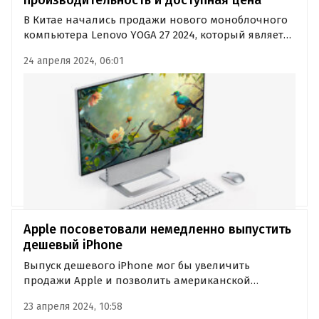
В Китае начались продажи нового моноблочного
компьютера Lenovo YOGA 27 2024, который является
одним из самых мощных в своем классе. В
24 апреля 2024, 06:01
стандартной комплектации он оснащен 8-
ядерным процессором Ryzen 7 8845H с частотой до
5,1 ГГц, а в версии верхнего…
Apple посоветовали немедленно выпустить
дешевый iPhone
Выпуск дешевого iPhone мог бы увеличить
продажи Apple и позволить американской
компании избежать падения доли рынка. Такое
23 апреля 2024, 10:58
заявление накануне сделал журналист агентства