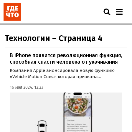
Технологии – Страница 4
В iPhone появится революционная функция,
способная спасти человека от укачивания
Компания Apple анонсировала новую функцию
«Vehicle Motion Cues», которая призвана
уменьшить укачивание при использовании iPhone
16 мая 2024, 12:23
или iPad в движущихся транспортных средствах.
Она должна появиться в мобильных устройствах
Apple позднее в этом году.