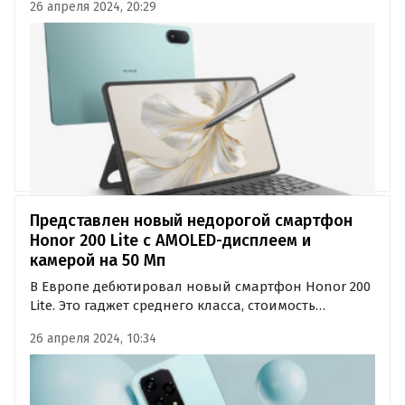
26 апреля 2024, 20:29
Pad 9 Pro. Он присоединился к Honor Pad 9,
который представили в начале года в рамках
выставки MWC 2024.
Представлен новый недорогой смартфон
Honor 200 Lite с AMOLED-дисплеем и
камерой на 50 Мп
В Европе дебютировал новый смартфон Honor 200
Lite. Это гаджет среднего класса, стоимость
которого стартует с отметки 330 евро или около 32,6
26 апреля 2024, 10:34
тыс. рублей по текущему курсу.