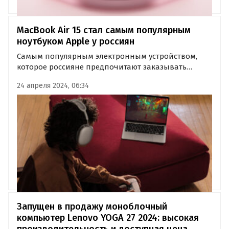
MacBook Air 15 стал самым популярным
ноутбуком Apple у россиян
Самым популярным электронным устройством,
которое россияне предпочитают заказывать
электронику за границей, оказался ноутбук
24 апреля 2024, 06:34
MacBook Air 15 от Apple. Об этом свидетельствуют
данные исследования CDEK.Shopping.
Запущен в продажу моноблочный
компьютер Lenovo YOGA 27 2024: высокая
производительность и доступная цена