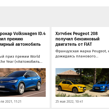
рокар Volkswagen ID.4
Хэтчбек Peugeot 208
чил премию
получил бензиновый
мирный автомобиль
двигатель от FIAT
Французская марка Peugeot, 
дожидаясь планового
ый приз премии World
рестайлинга, решила внести
 the Year («Автомобиль
изменения в свой популярн
 мире») в 2021 году
хэтчбек. Речь идет о Peugeot
ил электрический хэтчбек
208, который получил
agen ID.4. Набрав 798
двигатель от Fiat, пишут
, немецкая новинка
«Автоновости дня».
дила знакомый
нам хэтчбек Toyota Yaris
 один электрокар Honda E
ля 2021, 11:21
25 мая 2022, 10:41