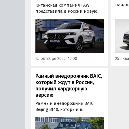
начал
Китайская компания FAW
кроссо
представила в России новую
топов
комплектацию
Ultima
среднеразмерного городского
него 
кроссовера Bestune T77 –
рынке 
Prestige Plus. При цене в 2 332
возмо
000 рублей (без учета скидок и
159 90
акций) она стала самым
богатым и дорогим вариантом
25 октября 2022, 12:00
25 янва
оснащения модели на…
Рамный внедорожник BAIC,
который ждут в России,
получил хардкорную
версию
Рамный внедорожник BAIC
Beijing BJ40, который в
обозримом будущем появится
на российском рынке, получил
в Китае хардкорную