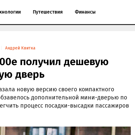
хнологии
Путешествия
Финансы
Андрей Квитка
500e получил дешевую
тую дверь
казала новую версию своего компактного
о обзавелось дополнительной мини-дверью по
легчить процесс посадки-высадки пассажиров