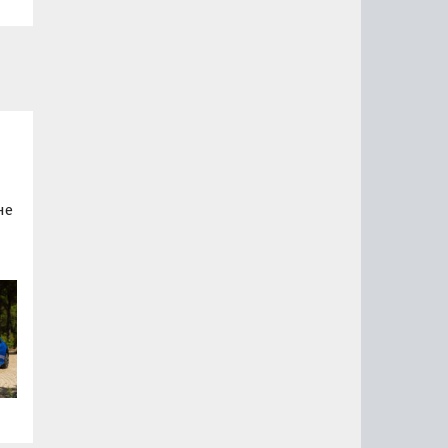
не
ый