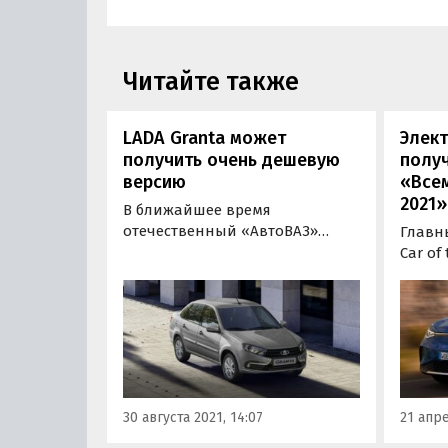
Читайте также
LADA Granta может
Элект
получить очень дешевую
полу
версию
«Все
2021»
В ближайшее время
отечественный «АвтоВАЗ»
Главн
может выпустить новую, самую
Car of
дешевую версию LADA Granta
года в
под названием Classic Light.
получ
Оснащать такой седан будут
Volksw
младшим восьмиклапанным
очков
двигателем, а его стоимость, по
опере
слухам, составит 503 900 рублей.
россия
и еще
30 августа 2021, 14:07
21 апре
– на…