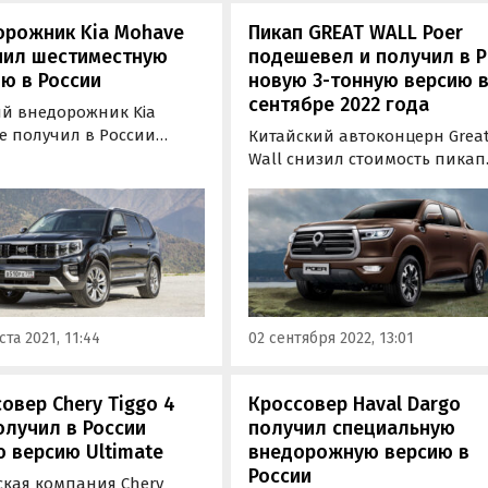
орожник Kia Mohave
Пикап GREAT WALL Poer
чил шестиместную
подешевел и получил в 
ю в России
новую 3-тонную версию 
сентябре 2022 года
й внедорожник Kia
e получил в России
Китайский автоконцерн Grea
 комплектацию Premium+
Wall снизил стоимость пикап
тиместным салоном.
GWM Poer в России на 400 тыс
 это самая дорогая и
рублей и добавил ему новую
шная версия в линейке
трехтонную версию. Об этом
: ее стоимость стартует
узнали «Автоновости дня» в
99 900 рублей, сообщили
ходе регулярного мониторин
 Что» в пресс-службе Kia.
прайс-листов компании в
сентябре 2022 года.
ста 2021, 11:44
02 сентября 2022, 13:01
овер Chery Tiggo 4
Кроссовер Haval Dargo
олучил в России
получил специальную
 версию Ultimate
внедорожную версию в
России
ская компания Chery