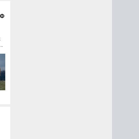
РФ
в
t
а
.
га