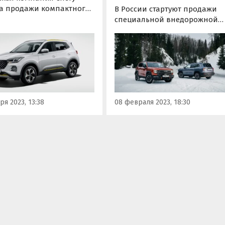
а продажи компактного
В России стартуют продажи
вера Tiggo 4 Pro в новой
специальной внедорожной
ой комплектации
версии кроссовера Haval Darg
te. Эта версия стала для
Исполнение, получившее
уже шестой на российском
название Haval Dargo X,
— с учетом всех
отличается повышенной
жных выгод она стоит 2
проходимостью и более
0 рублей, а без них ее…
брутальным дизайном.
ря 2023, 13:38
08 февраля 2023, 18:30