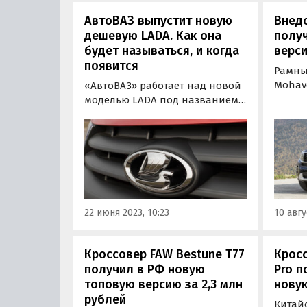
АвтоВАЗ выпустит новую
Внед
дешевую LADA. Как она
полу
будет называться, и когда
верси
появится
Рамны
Mohav
«АвтоВАЗ» работает над новой
новую
моделью LADA под названием
с шес
Iskra, которая сначала будет
Теперь
выпускаться параллельно с
роско
Granta, а потом заменит ее.
модели
Старт производства новинки
от 4 2
намечен на конец 2024 года, а
«Где и
в продажу она поступит в
начале 2025-го, пишут…
22 июня 2023, 10:23
10 авгу
Кроссовер FAW Bestune T77
Кросс
получил в РФ новую
Pro п
топовую версию за 2,3 млн
новую
рублей
Китай