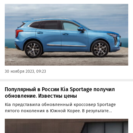
«Прямая выгода», которая предлагается при его
покупке с середины ноября, в некоторых
комплектациях увеличилась на 100 тысяч рублей,
сообщает портал…
30 ноября 2023, 09:23
Популярный в России Kia Sportage получил
обновление. Известны цены
Kia представила обновленный кроссовер Sportage
пятого поколения в Южной Корее. В результате
рестайлинга модель получила посвежевший дизайн и
изменения в салоне.