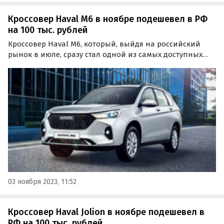
Кроссовер Haval M6 в ноябре подешевел в РФ
на 100 тыс. рублей
Кроссовер Haval M6, который, выйдя на российский
рынок в июле, сразу стал одной из самых доступных
моделей бренда, немного подешевел. В ноябре Haval
начал давать на него «прямую выгоду» в 100 тыс.
рублей, сообщает портал «Автоновости дня» Согласно…
03 ноября 2023, 11:52
Кроссовер Haval Jolion в ноябре подешевел в
РФ на 100 тыс. рублей