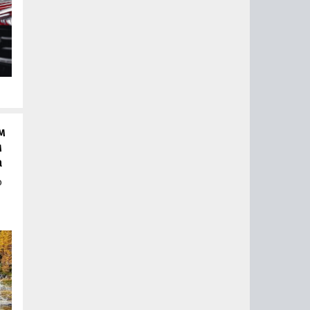
»
,
ую
.
м
м
а
ю
не
к
м