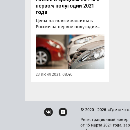
первом полугодии 2021
года
Цены на новые машины в
России за первое полугодие
2021 года выросли в среднем
на 7%, выяснил «Ъ» в ходе
опроса дилеров. Среди причин
подорожания участники рынка
назвали инфляцию, колебания
курсов валют и дефицит
«товарных» автомобилей в
23 июня 2021, 08:46
наличии.
© 2020—2026 «Где и что
Регистрационный номер и
от 15 марта 2021 года, 