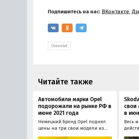
Подпишитесь на нас:
ВКонтакте
,
Дз
Chevrolet
Читайте также
Автомобили марки Opel
Skoda
подорожали на рынке РФ в
свои 
июне 2021 года
в июн
Немецкий бренд Opel поднял
Весь и
цены на три свои модели из
дейст
шести официально
на по