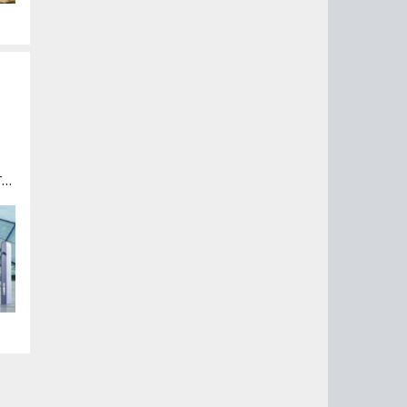
-i
и
и,