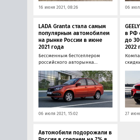
150 тысяч рублей или 1,9 —…
16 июня 2021, 08:26
06 июля
LADA Granta стала самым
GEEL
популярным автомобилем
в РФ 
на рынке России в июне
до 30
2021 года
2022 
Бессменным бестселлером
Компа
российского авторынка
скидк
остается отечественная LADA
Росси
Granta. Как сообщают
любую
«Автоновости дня» со ссылкой
выгодо
на свежий отчет АЕБ, в июне
каких-
2021 года модели этого
действ
семейства нашли 14 133
июня.
покупателя.
«Авто
06 июля 2021, 15:02
27 июня
Автомобили подорожали в
России в среднем на 7% в