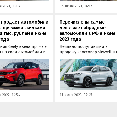
 2021, 13:07
06 июля 2021, 14:17
Y продает автомобили
Перечислены самые
с прямыми скидками
дешевые гибридные
0 тыс. рублей в июне
автомобили в РФ в июне
года
2023 года
ния Geely ввела прямые
Недавно поступивший в
и на свои автомобили в
продажу кроссовер Skywell HT
и, позволяющие купить
стал самым доступным
 модель бренда с
гибридным автомобилем в
й от 170 000 рублей без
России. К такому выводу
либо условий. Срок
пришел портал «Автоновост
ия скидок истечет уже 30
дня», сравнив цены на все
 Об этом сообщают
«бензоэлектрические» модел
новости дня».
представленные на
 2022, 14:54
11 июня 2023, 07:45
российском рынке в июне…