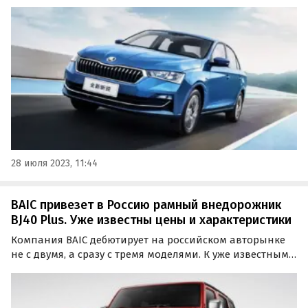
ведется больше года, теперь эти автомобили
поставляют в Россию из Китая.
28 июля 2023, 11:44
BAIC привезет в Россию рамный внедорожник
BJ40 Plus. Уже известны цены и характеристики
Компания BAIC дебютирует на российском авторынке
не с двумя, а сразу с тремя моделями. К уже известным
кроссоверу X35 и седану U5 plus присоединится рамный
внедорожник BJ40 Plus, информацию о котором
«Автоновости дня» обнаружили на официальном