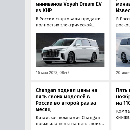
минивэнов Voyah Dream EV
минив
из КНР
Изве
В России стартовали продажи
В Рос
полностью электрической
роско
версии роскошного китайского
минивэ
минивэна Voyah Dream,
постр
доступного ранее только в
«одно
гибридном исполнении.
M8, к
Электрический вариант
прошл
оценили в 9 990 000 рублей, что
Китае
на 700 тысяч рублей дороже
гибри
16 мая 2023, 08:47
20 июня
гибридной версии…
Changan поднял цены на
Пять 
пять своих моделей в
нояб
России во второй раз за
на 11
месяц
Компа
снижа
Китайская компания Changan
автом
повысила цены на пять своих
концу
моделей на российском рынке