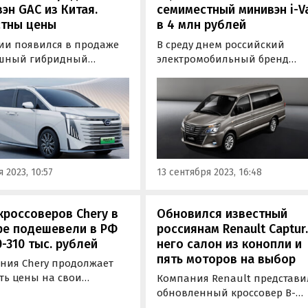
эн GAC из Китая.
семиместный минивэн i-V
стны цены
в 4 млн рублей
сии появился в продаже
В среду днем российский
шный гибридный
электромобильный бренд
н GAC Trumpchi E9,
Evolute анонсировал дебют
оенный на базе
своей пятой модели –
объемника» GAC Trumpchi
семиместного электрическог
оторый дебютировал в
минивэна Evolute i-Van. И хот
ом году и предлагается в
начала его старта продаж
 в бензиновой и
производитель не уточнил,
дной версиях.
предполагаемую стоимость
 2023, 10:57
13 сентября 2023, 16:48
портал «Автоновости…
кроссоверов Chery в
Обновился известный
ре подешевели в РФ
россиянам Renault Captur.
0-310 тыс. рублей
него салон из конопли и
пять моторов на выбор
ния Chery продолжает
ть цены на свои
Компания Renault представи
обили в России. Ближе к
обновленный кроссовер B-
 ноября она снизила их
сегмента Captur. Французски