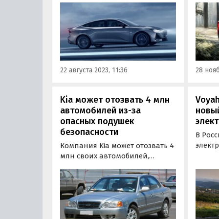
сразу 
во второй раз за месяц. Две из
сделав
них подорожали только в
310 ты
некоторых комплектациях, но в
сообщ
целом рост цен составил от 20
до 30 тыс. рублей или 0,5-1,3%.
22 августа 2023, 11:36
28 нояб
Kia может отозвать 4 млн
Voyah
автомобилей из-за
новый
опасных подушек
элект
безопасности
В Рос
электр
Компания Kia может отозвать 4
преми
млн своих автомобилей,
бренда
оснащенных подушками
к диле
безопасности ARC Automotive.
автом
Как уточняет портал 110km.ru,
досту
речь идет о «двух линейках
верси
моделей, выпущенных в
Long 
период с 2000 по 2016 год».