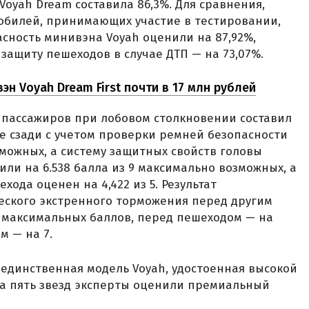
Voyah Dream составила 86,3%. Для сравнения,
обилей, принимающих участие в тестировании,
асность минивэна Voyah оценили на 87,92%,
 защиту пешеходов в случае ДТП — на 73,07%.
н Voyah Dream First почти в 17 млн рублей
 пассажиров при лобовом столкновении составил
де сзади с учетом проверки ремней безопасности
озможных, а систему защитных свойств головы
ли на 6.538 балла из 9 максимально возможных, а
хода оценен на 4,422 из 5. Результат
еского экстренного торможения перед другим
11 максимальных баллов, перед пешеходом — на
м — на 7.
 единственная модель Voyah, удостоенная высокой
 на пять звезд эксперты оценили премиальный