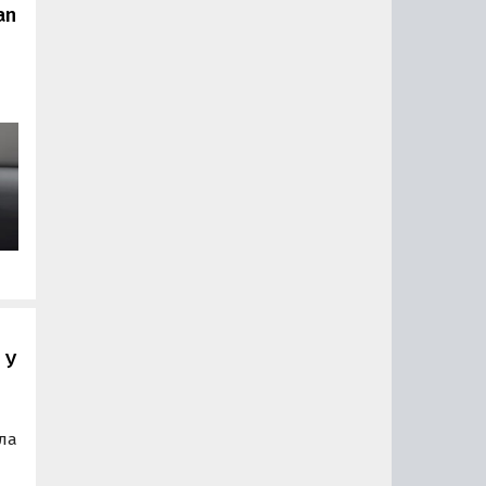
an
о
я
 У
ла
й