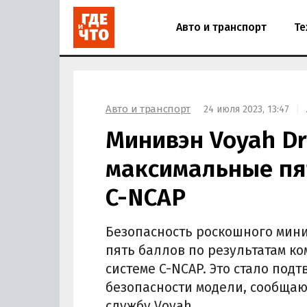
Авто и транспорт
Те
Авто и транспорт
24 июля 2023, 13:47
Минивэн Voyah D
максимальные пят
C-NCAP
Безопасность роскошного мин
пять баллов по результатам к
системе C-NCAP. Это стало по
безопасности модели, сообщаю
службу Voyah.