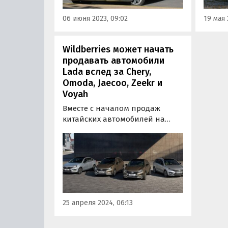
запас
06 июня 2023, 09:02
19 мая 
Wildberries может начать
продавать автомобили
Lada вслед за Chery,
Omoda, Jaecoo, Zeekr и
Voyah
Вместе с началом продаж
китайских автомобилей на
платформе Wildberries может
начаться и реализация
отечественных моделей LADA.
Основатель компании Татьяна
Бакальчук рассказала о
текущих переговорах с
«АвтоВАЗом» на эту тему во
25 апреля 2024, 06:13
время международного…