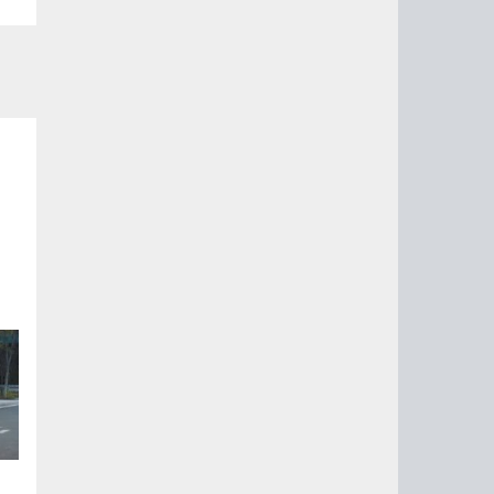
7
а
,