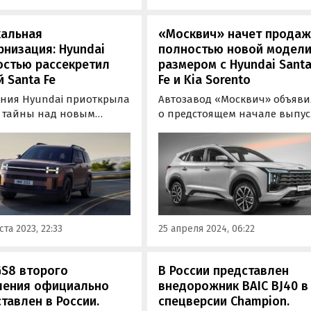
кальная
«Москвич» начет прода
низация: Hyundai
полностью новой модел
остью рассекретил
размером с Hyundai Sant
 Santa Fe
Fe и Kia Sorento
ния Hyundai приоткрыла
Автозавод «Москвич» объяви
у тайны над новым
о предстоящем начале выпус
ением своего
своего четвертого
ярного кроссовера
автомобиля — семейного
i Santa Fe. Еще в июле
кроссовера «Москвич 8»,
водитель рассекретил
производство которого
зайн, а теперь рассказал
начнется в конце 2024 года.
ических характеристиках.
ста 2023, 22:33
25 апреля 2024, 06:22
GS8 второго
В России представлен
ления официально
внедорожник BAIC BJ40 в
тавлен в России.
спецверсии Champion.