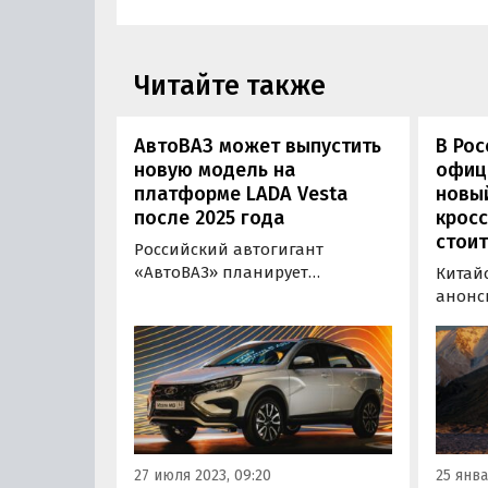
Читайте также
АвтоВАЗ может выпустить
В Рос
новую модель на
офиц
платформе LADA Vesta
новы
после 2025 года
кросс
стоит
Российский автогигант
«АвтоВАЗ» планирует
Китайс
продолжить развитие линейки
анонс
моделей LADA на платформе
Росси
Vesta даже после выпуска
счету 
кроссовера в 2025 году. Об этом
флагма
сообщил «Ведомостям»
Kunlu
представитель компании.
налад
Подробности о новой модели
калин
уточнены не были.
«Автот
27 июля 2023, 09:20
25 янва
«Авто