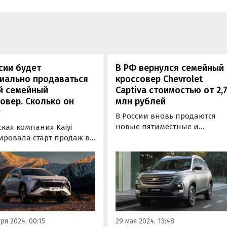
сии будет
В РФ вернулся семейный
иально продаваться
кроссовер Chevrolet
й семейный
Captiva стоимостью от 2,
овер. Сколько он
млн рублей
В России вновь продаются
новые пятиместные и
кая компания Kaiyi
семиместные семейные
ировала старт продаж в
кроссоверы Chevrolet Captiva,
и своей четвертой по
ранее представленные на
модели. Ей станет новый
нашем рынке официально. Н
нский кроссовер Kaiyi Х7
одном из классифайдов
n, производство которого
«Автоновости дня» нашли в
или на
продаже как минимум
инградском заводе
несколько таких паркетников
ор» в декабре, сообщают
ря 2024, 00:15
29 мая 2024, 13:48
цены…
новости…