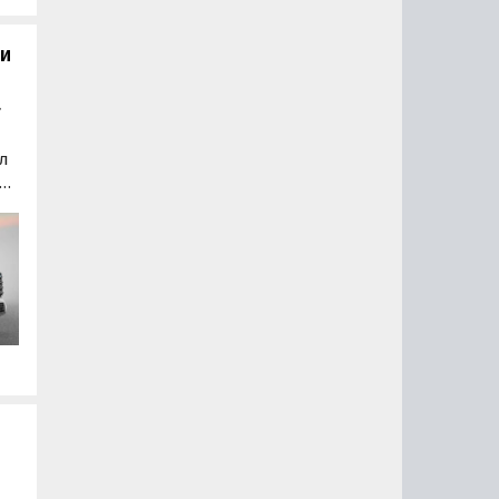
жи
и
a
л
ка