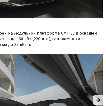
троен на модульной платформе CMF-EV и оснащен
ью до 160 кВт (220 л. с.), сопряженным с
ью до 87 кВт·ч.