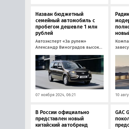
Назван бюджетный
Ради
семейный автомобиль с
модер
пробегом дешевле 1 млн
полн
рублей
новый
Автоэксперт «За рулем»
Компа
Александр Виноградов высоко
завес
оценил Lada Largus в качестве
покол
семейных автомобилей на
попул
вторичном рынке при бюджете
Hyunda
до 1 млн рублей. Специалист
произ
перечислил ряд возможных
его ди
проблем и дал советы по их
о техн
избежанию.
07 ноября 2024, 06:21
10 авгу
В России официально
GAC 
представлен новый
поко
китайский автобренд
предс