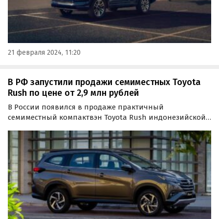
21 февраля 2024, 11:20
В РФ запустили продажи семиместных Toyota
Rush по цене от 2,9 млн рублей
В России появился в продаже практичный
семиместный компактвэн Toyota Rush индонезийской
сборки, популярный на рынках стран Юго-Восточной
Азии. Портал «Автоновости дня» нашел эту машину на
одном из крупных классифайдов, где цены на нее
сейчас…