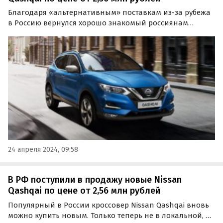
Благодаря «альтернативным» поставкам из-за рубежа
в Россию вернулся хорошо знакомый россиянам
кроссовер Nissan Qashqai. Рестайлинговые машины
второго поколения и совсем новые третьего
поколения возят к нам как дилеры, так и частные
продавцы, а цены…
24 апреля 2024, 09:58
В РФ поступили в продажу новые Nissan
Qashqai по цене от 2,56 млн рублей
Популярный в России кроссовер Nissan Qashqai вновь
можно купить новым. Только теперь не в локальной, а