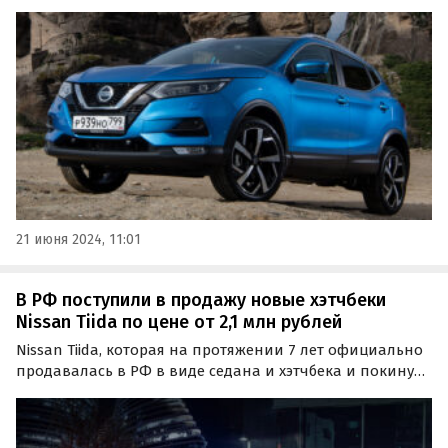
в импортной версии китайской сборки, цены на
которую на одном из классифайдов сейчас
начинаются от 2 560 000 рублей, пишут «Автоновости
дня».
21 июня 2024, 11:01
В РФ поступили в продажу новые хэтчбеки
Nissan Tiida по цене от 2,1 млн рублей
Nissan Tiida, которая на протяжении 7 лет официально
продавалась в РФ в виде седана и хэтчбека и покинула
наш рынок только в 2014 году, вновь доступна для
покупки.