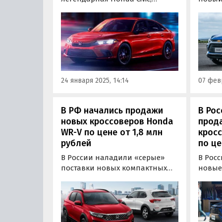
которая несколько лет назад
Chevro
была представлена на нашем
купить
рынке официально. Седаны и
под за
хэтчбеки доступны как из
класс
наличия, так и под заказ по
феврал
цене от 2 545 000 рублей, пишут
рубле
«Автоновости дня».
дня».
24 января 2025, 14:14
07 февр
В РФ начались продажи
В Рос
новых кроссоверов Honda
прод
WR-V по цене от 1,8 млн
кросс
рублей
по це
В России наладили «серые»
В Рос
поставки новых компактных
новые
кроссоверов Honda WR-V,
по па
прежде не представленных на
други
российском рынке
схема
официально. Цены на них на
предла
одном из сайтов объявлений в
так и 