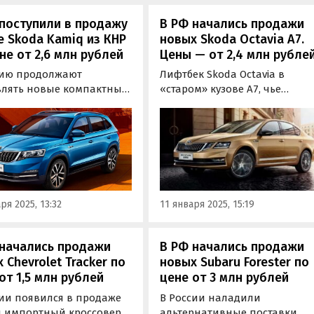
поступили в продажу
В РФ начались продажи
 Skoda Kamiq из КНР
новых Skoda Octavia A7.
не от 2,6 млн рублей
Цены — от 2,4 млн рубле
сию продолжают
Лифтбек Skoda Octavia в
влять новые компактные
«старом» кузове A7, чье
веры Skoda Karoq с
производство для
ского рынка. Они
большинства рынков
тся как из наличия, так
завершилось еще в 2020 году,
заказ, а цены на них на
вновь появился в продаже в
 из классифайдов в
России. Цены на него на одн
 начинаются от 2 640 000
из сайтов объявлений в янв
й, пишут «Автоновости
начинаются от 2 400 000
ря 2025, 13:32
11 января 2025, 15:19
рублей, узнали…
 начались продажи
В РФ начались продажи
 Chevrolet Tracker по
новых Subaru Forester по
от 1,5 млн рублей
цене от 3 млн рублей
сии появился в продаже
В России наладили
 импортный кроссовер
альтернативные поставки