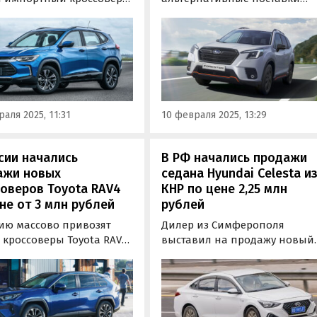
let Tracker. Его можно
новых кроссоверов Subaru
 как из наличия, так и
Forester. Они продаются как и
каз, а цены на одном из
наличия, так и под заказ и
ифайдов в начале
доступны в версиях с любым
я стартуют от 1 530 000
расположением руля.
й, пишут «Автоновости
аля 2025, 11:31
10 февраля 2025, 13:29
сии начались
В РФ начались продажи
ажи новых
седана Hyundai Celesta и
оверов Toyota RAV4
КНР по цене 2,25 млн
не от 3 млн рублей
рублей
сию массово привозят
Дилер из Симферополя
 кроссоверы Toyota RAV4
выставил на продажу новый
раллельному импорту и
седан Hyundai Celesta
м альтернативным
китайской сборки, который
м. На классифайдах они
продается только в Китае и
гаются как из наличия,
является
под заказ, а цены на них
«соплатформенником»