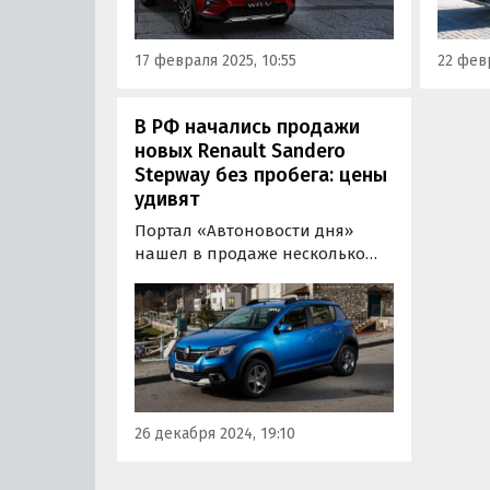
феврале стартуют от 1 840 000
по со
рублей, пишут «Автоновости
года с
17 февраля 2025, 10:55
22 февр
дня».
В РФ начались продажи
новых Renault Sandero
Stepway без пробега: цены
удивят
Портал «Автоновости дня»
нашел в продаже несколько
новых кросс-хэтчбеков Renault
Sandero Stepway, выпущенных
«АвтоВАЗом» в 2021—2022 годах.
Цены на них на классифайдах
стартуют от 1 550 000 рублей,
пишут «Автоновости дня».
26 декабря 2024, 19:10