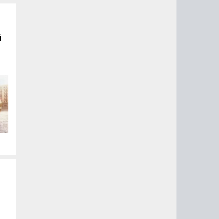
й
ом
аре