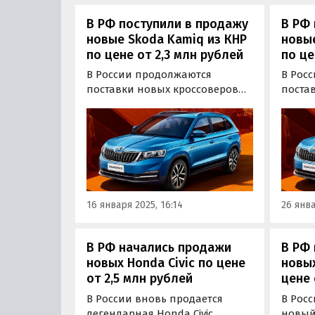
В РФ поступили в продажу
В РФ 
новые Skoda Kamiq из КНР
новые
по цене от 2,3 млн рублей
по це
В России продолжаются
В Рос
поставки новых кроссоверов
поста
Skoda Kamiq китайской сборки.
кроссо
Цены на них на одном из
китай
классифайдов в середине
продаю
января стартуют с отметки 2 300
и под 
000 рублей, пишут
одном
«Автоновости дня».
январе
рубле
16 января 2025, 16:14
26 янва
дня».
В РФ начались продажи
В РФ
новых Honda Civic по цене
новых
от 2,5 млн рублей
цене 
В России вновь продается
В Рос
легендарная Honda Civic,
новый