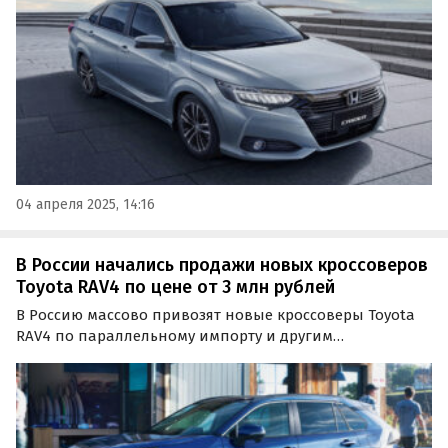
начале апреля начинаются с отметки 1,5 млн рублей,
пишут…
04 апреля 2025, 14:16
В России начались продажи новых кроссоверов
Toyota RAV4 по цене от 3 млн рублей
В Россию массово привозят новые кроссоверы Toyota
RAV4 по параллельному импорту и другим
альтернативным схемам. На классифайдах они
предлагаются как из наличия, так и под заказ, а цены
на них по состоянию на февраль 2025 года стартуют от
3 000 000…