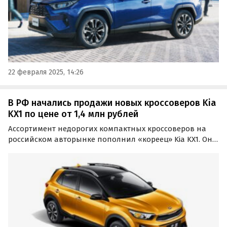
22 февраля 2025, 14:26
В РФ начались продажи новых кроссоверов Kia
KX1 по цене от 1,4 млн рублей
Ассортимент недорогих компактных кроссоверов на
российском авторынке пополнил «кореец» Kia KX1. Он
построен на одной платформе с Kia Rio и оснащен тем
же 100-сильным «атмосферником» 1.4, а цены на него
на одном из классифайдов в апреле стартуют от 1…