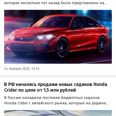
которая несколько лет назад была представлена на
нашем рынке официально. Седаны и хэтчбеки
доступны как из наличия, так и под заказ по цене от 2
545 000 рублей, пишут «Автоновости дня».
24 января 2025, 14:14
В РФ начались продажи новых седанов Honda
Crider по цене от 1,5 млн рублей
В России наладили поставки бюджетных седанов
Honda Crider с китайского рынка, которые на родине
считаются удешевленной версией легендарного
«Цивика». Цены на них на одном из классифайдов в