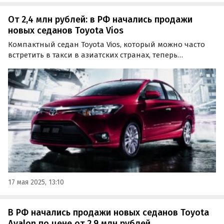
От 2,4 млн рублей: в РФ начались продажи
новых седанов Toyota Vios
Компактный седан Toyota Vios, который можно часто
встретить в такси в азиатских странах, теперь
продается и в России. Минимум один такой
автомобиль привёз «частник» из Кургана и оценил его
в 2 370 000 рублей, сообщил портал «Автоновости дня».
17 мая 2025, 13:10
В РФ начались продажи новых седанов Toyota
Avalon по цене от 2,9 млн рублей