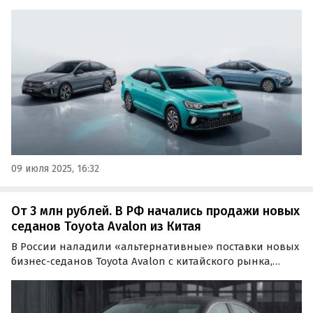
Volkswagen Lavida XR. Цены на него на одном из сайтов
объявлений сейчас начинаются от 1 450 000 рублей,
сообщил портал «Автоновости дня».
09 июля 2025, 16:32
От 3 млн рублей. В РФ начались продажи новых
седанов Toyota Avalon из Китая
В России наладили «альтернативные» поставки новых
бизнес-седанов Toyota Avalon с китайского рынка,
которые можно рассматривать как аналог Camry и
китайских «четырехдверок» наподобие Geely Preface
либо Chery Arrizo 8.