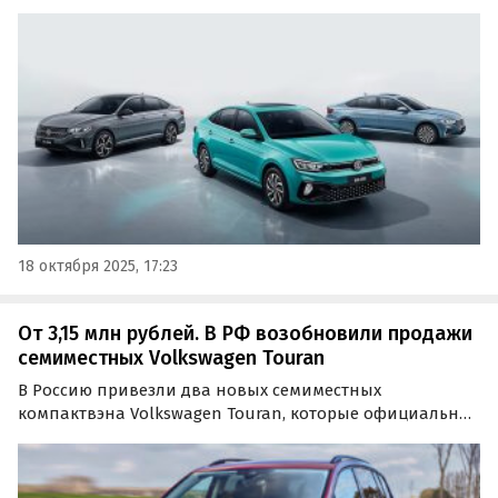
предприятии FAW-Volkswagen в Китае. Он предлагается
в основном под заказ и стоит на одном из
классифайдов минимум 1 450 000 рублей, сообщает
портал…
18 октября 2025, 17:23
От 3,15 млн рублей. В РФ возобновили продажи
семиместных Volkswagen Touran
В Россию привезли два новых семиместных
компактвэна Volkswagen Touran, которые официально
продавались в нашей стране до 2015 года. Сейчас эти
машины продают два мультибрендовых автосалона из
Воронежа, прося за них 3 149 000 и 3 249 000 рублей…