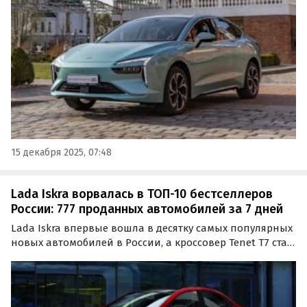
первые две недели месяца восемь
автопроизводителей увеличили стоимость своих
моделей, а снизил цены…
15 декабря 2025, 07:48
Lada Iskra ворвалась в ТОП-10 бестселлеров
России: 777 проданных автомобилей за 7 дней
Lada Iskra впервые вошла в десятку самых популярных
новых автомобилей в России, а кроссовер Tenet T7 стал
лидером сегмента SUV по итогам 51-й недели 2025 года.
Такие данные приводит агентство «Автостат» со
ссылкой на статистику АО «ППК».