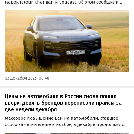
марок Jetour, Changan и Soueast. Об этом сообщили
«Известия» со ссылкой на оказавшуюся в их
распоряжении презентацию Минпромторга РФ,
которая посвящена статусу работы отечественных
производственных…
03 декабря 2025, 08:48
Цены на автомобили в России снова пошли
вверх: девять брендов переписали прайсы за
две недели декабря
Массовое повышение цен на автомобили, ставшее
особо заметным ещё в ноябре, в декабре продолжилось
с новой силой. Как выяснили «Автоновости дня», за