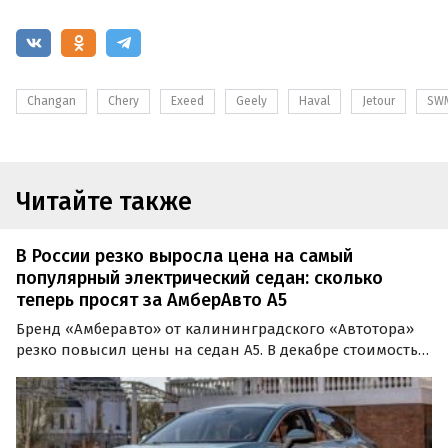
Changan
Chery
Exeed
Geely
Haval
Jetour
SW
Читайте также
В России резко выросла цена на самый
популярный электрический седан: сколько
теперь просят за АмберАвто А5
Бренд «Амберавто» от калининградского «Автотора»
резко повысил цены на седан A5. В декабре стоимость
электрического бестселлера выросла на 425–450 тыс.
рублей в зависимости от версии.