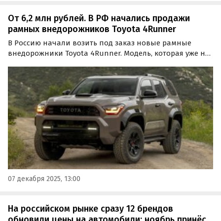
От 6,2 млн рублей. В РФ начались продажи
рамных внедорожников Toyota 4Runner
В Россию начали возить под заказ новые рамные
внедорожники Toyota 4Runner. Модель, которая уже не
раз признавалась одной из самых надежных и
долговечных в Северной Америке, доступна на всех
крупных классифайдах, а цены на одном из них
стартуют от…
07 декабря 2025, 13:00
На российском рынке сразу 12 брендов
обновили цены на автомобили: ноябрь принёс