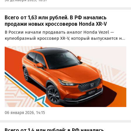
Всего от 1,63 млн рублей. В РФ начались
продажи новых кроссоверов Honda XR-V
В России начали продавать аналог Honda Vezel —
купеобразный кроссовер XR-V, который выпускается на
совместном предприятии Dongfeng-Honda в Китае.
Чаще всего его возят к нам под заказ и продают на
одном из классифайдов минимум за 1 630 000 рублей…
06 января 2026, 14:15
Всего от 1,4 млн рублей: в РФ начались