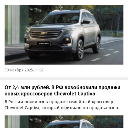
рынок в 2015 году. Приобрести такой можно как из
наличия, так и под заказ, а цены на одном из сайтов
объявлений стартуют от 2 450 000 рублей, сообщает…
30 ноября 2025, 11:37
От 2,4 млн рублей. В РФ возобновили продажи
новых кроссоверов Chevrolet Captiva
В России появился в продаже семейный кроссовер
Chevrolet Captiva, который официально продавался на
нашем рынке с 2006-го по 2016-й год. Он предлагается в
основном под заказ и стоит на одном из классифайдов
минимум 2 400 000 рублей, сообщают…