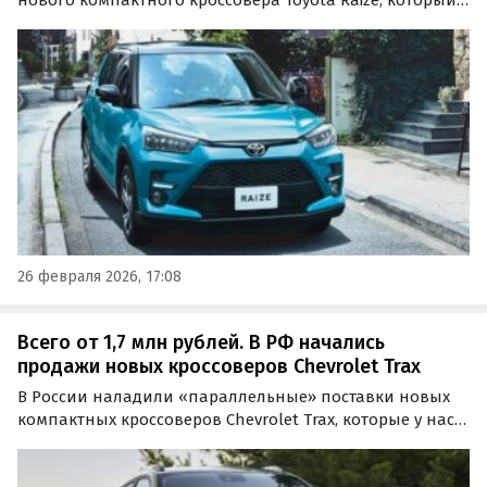
по факту является клоном Daihatsu Rocky и Subaru Rex.
Эти машины возят к нам в праворульной версии из
Японии и в леворульной из ОАЭ, а цены на них на…
26 февраля 2026, 17:08
Всего от 1,7 млн рублей. В РФ начались
продажи новых кроссоверов Chevrolet Trax
В России наладили «параллельные» поставки новых
компактных кроссоверов Chevrolet Trax, которые у нас
могли бы конкурировать с такими «китайцами» как
Chery Tiggo 7 Pro Max и Jaecoo J7.