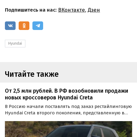
Подпишитесь на нас:
ВКонтакте
,
Дзен
Hyundai
Читайте также
От 2,5 млн рублей. В РФ возобновили продажи
новых кроссоверов Hyundai Creta
В Россию начали поставлять под заказ рестайлинговую
Hyundai Creta второго поколения, представленную в
Индии в 2024 году. Эти машины возят к нам из ОАЭ, а
цены на них на одном из сайтов объявлений в
феврале стартуют от 2 545 000 рублей, сообщают…