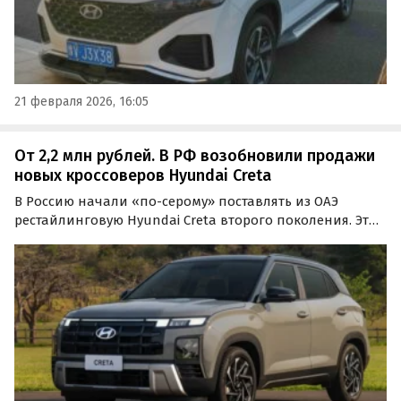
21 февраля 2026, 16:05
От 2,2 млн рублей. В РФ возобновили продажи
новых кроссоверов Hyundai Creta
В Россию начали «по-серому» поставлять из ОАЭ
рестайлинговую Hyundai Creta второго поколения. Эти
кроссоверы возят к нам по схеме параллельного
импорта, но пока они доступны исключительно под
заказ по цене от 2 200 000 рублей, сообщают
«Автоновости…