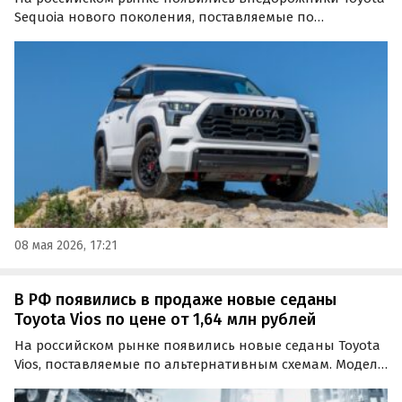
Sequoia нового поколения, поставляемые по
альтернативным схемам. Автомобили доступны как из
наличия, так и под заказ, а цены на них на одном из
классифайдов стартуют от 13 млн рублей, сообщают…
08 мая 2026, 17:21
В РФ появились в продаже новые седаны
Toyota Vios по цене от 1,64 млн рублей
На российском рынке появились новые седаны Toyota
Vios, поставляемые по альтернативным схемам. Модель
третьего поколения предлагают как из наличия, так и
под заказ, а цены на одном из классифайдов стартуют