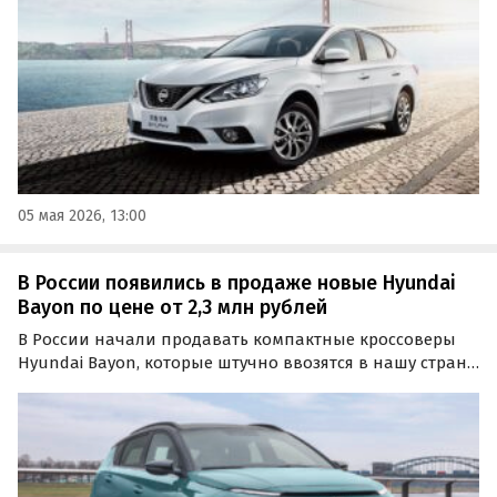
продавца и стартуют на одном из классифайдов от 1
450 000…
05 мая 2026, 13:00
В России появились в продаже новые Hyundai
Bayon по цене от 2,3 млн рублей
В России начали продавать компактные кроссоверы
Hyundai Bayon, которые штучно ввозятся в нашу страну
по альтернативным схемам. Сейчас на классифайдах
доступно три таких автомобиля, самый дешевый из
которых стоит 2 320 000 рублей, пишет портал…