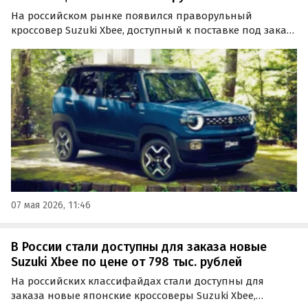
На российском рынке появился праворульный
кроссовер Suzuki Xbee, доступный к поставке под заказ
из Японии. Он сочетает в себе компактные габариты,
широкие возможности трансформации салона и
полный привод, а цены на него на одном из
классифайдов…
07 мая 2026, 11:46
В России стали доступны для заказа новые
Suzuki Xbee по цене от 798 тыс. рублей
На российских классифайдах стали доступны для
заказа новые японские кроссоверы Suzuki Xbee,