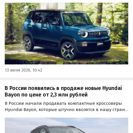
которые официально на нашем рынке никогда не
продавались. Как сообщают «Автоновости дня», цены
на такие машины начинаются от 798 тыс. рублей.
13 июня 2026, 10:42
В России появились в продаже новые Hyundai
Bayon по цене от 2,3 млн рублей
В России начали продавать компактные кроссоверы
Hyundai Bayon, которые штучно ввозятся в нашу страну
по альтернативным схемам. Сейчас на классифайдах
доступно три таких автомобиля, самый дешевый из
которых стоит 2 320 000 рублей, пишет портал…