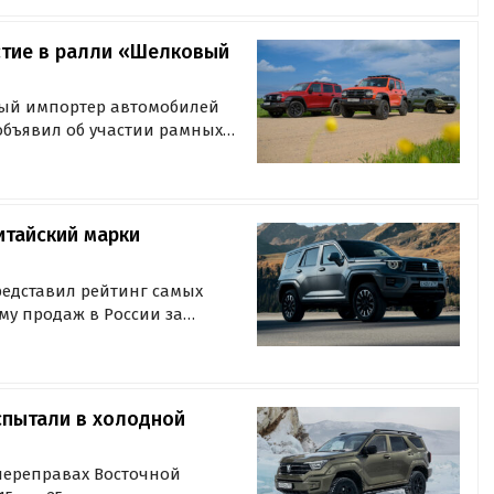
стие в ралли «Шелковый
ный импортер автомобилей
 объявил об участии рамных
 в международном ралли
итайский марки
редставил рейтинг самых
му продаж в России за
ал Mercedes-Benz G-класса:
тоимости 30,2 млн рублей, на
спытали в холодной
переправах Восточной