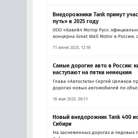
Внедорожники Tank примут уча
путь» в 2025 году
ООО «Хавейл Мотор Рус», официаль
концерна Great Wall Motor в России,
внедорожников Tank 300 и Tank 400
11 июня 2025, 12:18
«Шелковый путь» в зачете Гранд Тур.
Самые дорогие авто в России: к
наступают на пятки немецким
Глава «Автостата» Сергей Целиков п
дорогих новых автомобилей по объё
январь–апрель 2025 года. Лидером ст
16 мая 2025, 06:11
его приобрели 521 раз при средней с
втором и…
Новый внедорожник Tank 400 и
Сибири
На заснеженных дорогах и ледовых 