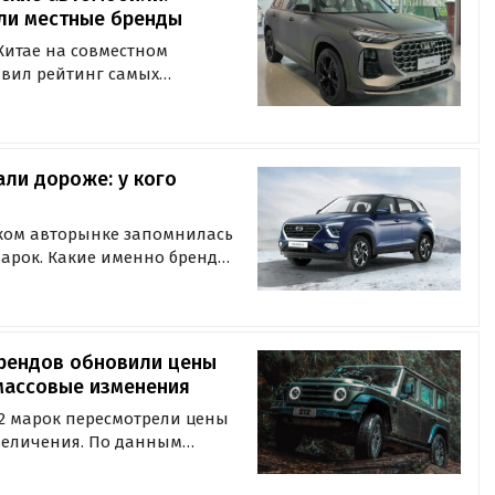
ли местные бренды
Китае на совместном
авил рейтинг самых
ей, собранных в стране.
али дороже: у кого
ском авторынке запомнилась
арок. Какие именно бренды
и «Автоновости дня» в ходе
изводителей.
брендов обновили цены
 массовые изменения
12 марок пересмотрели цены
увеличения. По данным
нули как китайские, так и