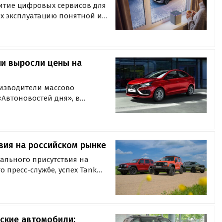
витие цифровых сервисов для
их эксплуатацию понятной и
ank и Wey с
nnection стало доступно
ии выросли цены на
изводители массово
Автоновостей дня», в
втомобили в России
твия на российском рынке
ального присутствия на
о пресс-службе, успех Tank
орая гармонично сочетает
 внедорожника с высоким
ские автомобили: