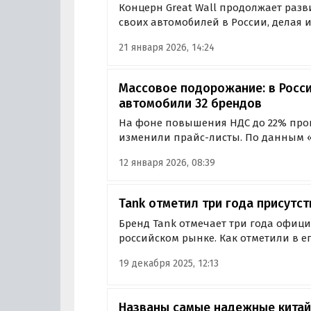
Концерн Great Wall продолжает раз
своих автомобилей в России, делая 
удобной. Теперь владельцам Haval, T
21 января 2026, 14:24
активированными сервисами GWM Co
дистанционное голосовое…
Массовое подорожание: в Росс
автомобили 32 брендов
На фоне повышения НДС до 22% про
изменили прайс-листы. По данным «
декабре и начале января цены на а
12 января 2026, 08:39
переписали 32 бренда.
Tank отметил три года присутс
Бренд Tank отмечает три года офици
российском рынке. Как отметили в ег
обусловлен философией бренда, кот
19 декабря 2025, 12:13
повышенную проходимость рамного
уровнем комфорта…
Названы самые надежные китай