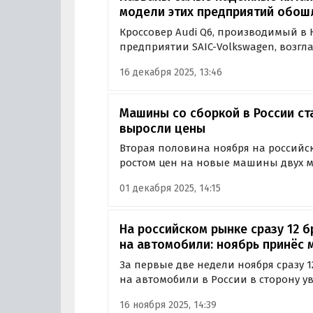
модели этих предприятий обош
Кроссовер Audi Q6, производимый в 
предприятии SAIC-Volkswagen, возгл
качественных бензиновых автомобил
16 декабря 2025, 13:46
Машины со сборкой в России ст
выросли цены
Вторая половина ноября на россий
ростом цен на новые машины двух м
подняли цены на свои авто, выяснил
01 декабря 2025, 14:15
мониторинга прайс-листов автопро
На российском рынке сразу 12 
на автомобили: ноябрь принёс
За первые две недели ноября сразу 
на автомобили в России в сторону 
«Автоновостей дня», изменения затро
16 ноября 2025, 14:39
некитайские бренды.