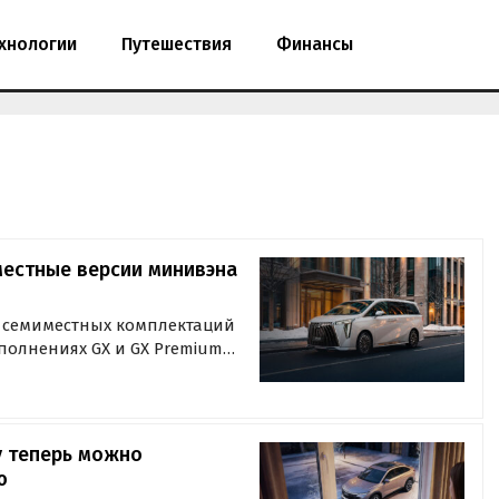
хнологии
Путешествия
Финансы
местные версии минивэна
х семиместных комплектаций
сполнениях GX и GX Premium
оновости дня» в ходе
y теперь можно
ю