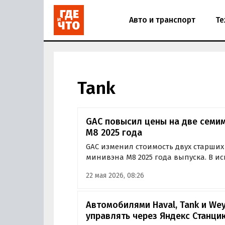
Авто и транспорт
Те
Tank
GAC повысил цены на две семи
M8 2025 года
GAC изменил стоимость двух старши
минивэна M8 2025 года выпуска. В и
модель стала дороже, выяснили «Авт
22 мая 2026, 08:26
мониторинга прайс-листов марки.
Автомобилями Haval, Tank и We
управлять через Яндекс Станци