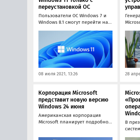
переустановкой ОС
упра
Пользователи ОС Windows 7 и
Генер
Windows 8.1 смогут перейти на
Micros
новую Windows 11 только путем
Nadell
полной переустановки
милли
операционной системы. Об
опера
этом в Сети сообщили
Window
несколько зарубежных
объяв
порталов.
увели
компа
08 июля 2021, 13:26
28 апре
2021 г
прош
Корпорация Microsoft
Micro
представит новую версию
«Про
Windows 24 июня
опер
Windo
Американская корпорация
Microsoft планирует подробно
В пре
рассказать об операционной
систем
системе Windows нового
состоя