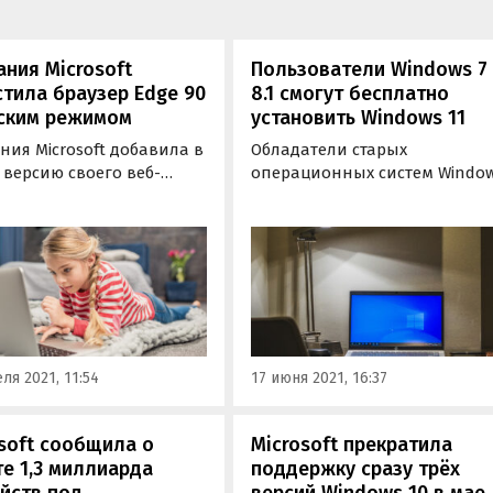
ния Microsoft
Пользователи Windows 7
тила браузер Edge 90
8.1 смогут бесплатно
тским режимом
установить Windows 11
ия Microsoft добавила в
Обладатели старых
 версию своего веб-
операционных систем Windo
ра Edge 90 детский
7 и 8.1 смогут перейти на
(Kids Mode), который
новейшую Windows 11
ляет родителям легко
полностью бесплатно. Также 
лировать то, как их дети
бесплатной основе
атривают интернет-
предлагается обновление и
ицы.
для Windows 10.
ля 2021, 11:54
17 июня 2021, 16:37
soft сообщила о
Microsoft прекратила
е 1,3 миллиарда
поддержку сразу трёх
йств под
версий Windows 10 в мае