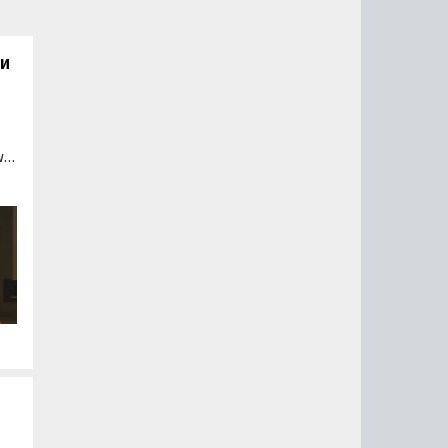
 и
ws
на