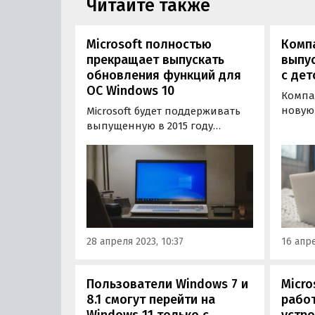
Читайте также
Microsoft полностью
Компа
прекращает выпускать
выпус
обновления функций для
с де
ОС Windows 10
Компан
новую
Microsoft будет поддерживать
браузе
выпущенную в 2015 году
режим 
операционную систему
позво
Windows 10 вплоть до осени
контро
2025 года. При этом обновления
просм
функций для этой версии ОС
стран
софтверный гигант больше
выпускать не будет, пишет
3DNews.
28 апреля 2023, 10:37
16 апре
Пользователи Windows 7 и
Micro
8.1 смогут перейти на
работ
Windows 11 только с
устро