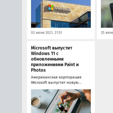
поколения 24 июня. На
фирме
мероприятии выступят
расска
генеральный директор
Window
компании Сатья Наделла и
YouTu
директор по продуктам Панос
видео
Панай.
том чи
02 июня 2021, 21:51
25 июня
новой
Microsoft выпустит
Windows 11 с
обновленными
приложениями Paint и
Photos
Американская корпорация
Microsoft выпустит новую
операционную систему
Windows 11 с обновленными
версиями Paint и Photos
(«Фотографии»). К такому
выводу пришли специалисты