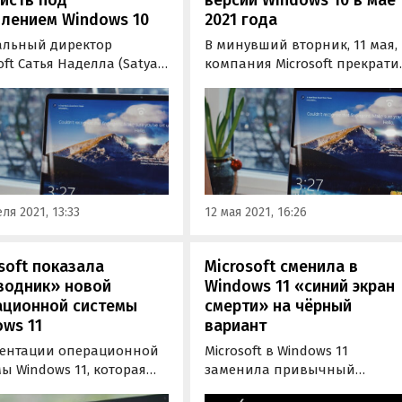
влением Windows 10
2021 года
альный директор
В минувший вторник, 11 мая,
oft Сатья Наделла (Satya
компания Microsoft прекрати
a) сообщила о 1,3
поддержку сразу трех версий
арда установок
операционной системы
ционной системы
Windows 10. С этого дня, как
s 10. Также было
выяснил «Где и Что»,
лено о 19-процентном
перестанет обновляться
чении выручки
потребительская Windows 10
нии в первом квартале
1909 (Home и Pro) , а также
ля 2021, 13:33
12 мая 2021, 16:26
ода по сравнению с
корпоративные…
лым…
soft показала
Microsoft сменила в
водник» новой
Windows 11 «синий экран
ационной системы
смерти» на чёрный
ws 11
вариант
зентации операционной
Microsoft в Windows 11
ы Windows 11, которая
заменила привычный
лась накануне, об этом
пользователям цвет “экрана