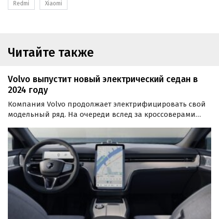
Redmi
Xiaomi
Читайте также
Volvo выпустит новый электрический седан в
2024 году
Компания Volvo продолжает электрифицировать свой
модельный ряд. На очереди вслед за кроссоверами
идет электрический седан Volvo ES90, который придет
на смену топливному S90 и составит конкуренцию BMW
i5 и Mercedes-Benz EQE.