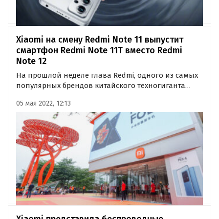
Xiaomi на смену Redmi Note 11 выпустит
смартфон Redmi Note 11T вместо Redmi
Note 12
На прошлой неделе глава Redmi, одного из самых
популярных брендов китайского техногиганта
Xiaomi, заинтриговал своим заявлением о том, что
05 мая 2022, 12:13
следующее поколение серии Redmi Note будет
называться не Redmi Note 12, а иначе.
Xiaomi представила беспроводные