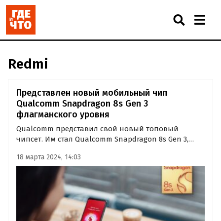
Redmi
Представлен новый мобильный чип
Qualcomm Snapdragon 8s Gen 3
флагманского уровня
Qualcomm представил свой новый топовый
чипсет. Им стал Qualcomm Snapdragon 8s Gen 3,
выполненный по 4-нанометровому
18 марта 2024, 14:03
технологическому процессу TSMC. В состав
Qualcomm Snapdragon 8s Gen 3 входят центральное
ядро Cortex-X4 с тактовой частотой 3 ГГц…