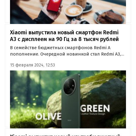
Xiaomi выпустила новый смартфон Redmi
A3 с дисплеем на 90 Гц за 8 тысяч рублей
В семействе бюджетных смартфонов Redmi A
пополнение. Очередной новинкой стал Redmi A3,
получивший большой дисплей с высокой
15 февраля 2024, 12:53
частотой обновления, полноценную версию
Android и корпус с задней панелью из
искусственной кожи.