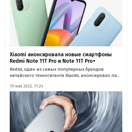
Xiaomi анонсировала новые смартфоны
Redmi Note 11T Pro и Note 11T Pro+
Redmi, один из самых популярных брендов
китайского техногиганта Xiaomi, анонсировал пару
новых смартфонов. Это Redmi Note 11T Pro и Note
19 мая 2022, 11:24
11T Pro+, полноценная премьера которых
запланирована на следующий вторник, 24 мая.