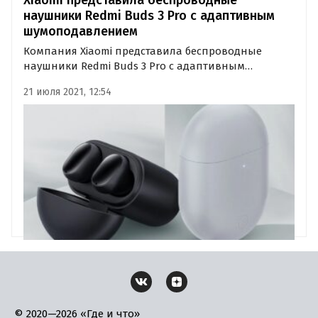
наушники Redmi Buds 3 Pro с адаптивным
шумоподавлением
Компания Xiaomi представила беспроводные
наушники Redmi Buds 3 Pro с адаптивным
шумоподавлением и влагозащитой. Наушники
21 июля 2021, 12:54
уже появились на Aliexpress, где предлагаются с
бесплатной доставкой в Россию за 60 долларов.
© 2020—2026 «Где и что»