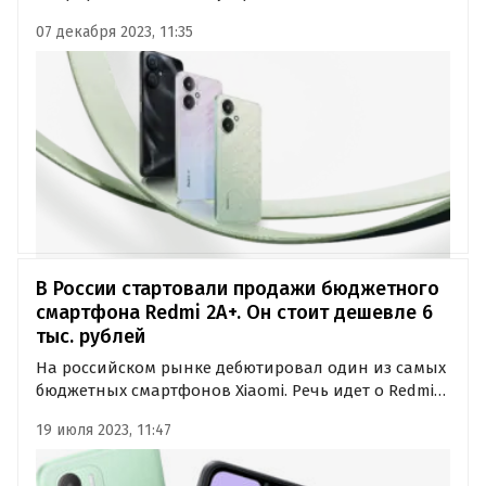
13C 5G — бюджетный смартфон с поддержкой
07 декабря 2023, 11:35
сотовых сетей нового поколения.
В России стартовали продажи бюджетного
смартфона Redmi 2A+. Он стоит дешевле 6
тыс. рублей
На российском рынке дебютировал один из самых
бюджетных смартфонов Xiaomi. Речь идет о Redmi
2A+, который пришел на смену Redmi 1A+ и
19 июля 2023, 11:47
оказался дешевле 6 тыс. рублей. Xiaomi продает в
России ультрабюджетный Redmi A2+ всего за 5 500
рублей.