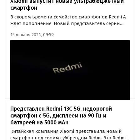
Xiaomi выпустит новый ультрабюджетный
смартфон
В скором времени семейство смартфонов Redmi A
ждет пополнение. Новый представитель серии
под названием Redmi A3 уже прошел
15 января 2024, 09:59
сертификацию в ряде регионов, включая Юго-
Восточную Азию и Европу.
Представлен Redmi 13C 5G: недорогой
смартфон с 5G, дисплеем на 90 Гц и
батареей на 5000 мАч
Китайская компания Xiaomi представила новый
смартфон под своим суббрендом Redmi. Это Redmi