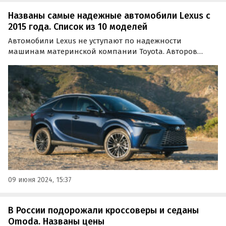
Названы самые надежные автомобили Lexus с
2015 года. Список из 10 моделей
Автомобили Lexus не уступают по надежности
машинам материнской компании Toyota. Авторов
портала HotCars рассказали о самых надежных
моделях этого премиального бренда, выпущенные за
последние десять лет и способные проехать сотни
тысяч километров без…
09 июня 2024, 15:37
В России подорожали кроссоверы и седаны
Omoda. Названы цены