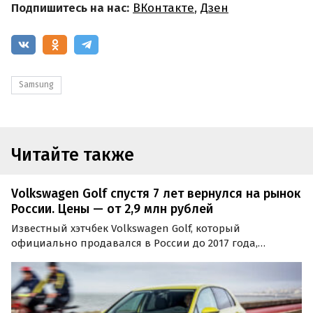
Подпишитесь на нас:
ВКонтакте
,
Дзен
Samsung
Читайте также
Volkswagen Golf спустя 7 лет вернулся на рынок
России. Цены — от 2,9 млн рублей
Известный хэтчбек Volkswagen Golf, который
официально продавался в России до 2017 года,
вернулся на российский рынок. Новые автомобили
восьмого поколения продаются на одном из
классифайдов как из наличия, так и под заказ, и стоят
там минимум 2 946…