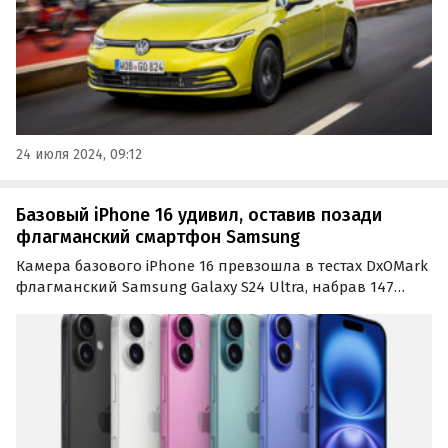
24 июля 2024, 09:12
Базовый iPhone 16 удивил, оставив позади
флагманcкий смартфон Samsung
Камера базового iPhone 16 превзошла в тестах DxOMark
флагманский Samsung Galaxy S24 Ultra, набрав 147
баллов против 144 у последнего. Хотя iPhone 16
оснащён той же камерой, что и предшествующая
модель iPhone 15, улучшенные алгоритмы обработки…