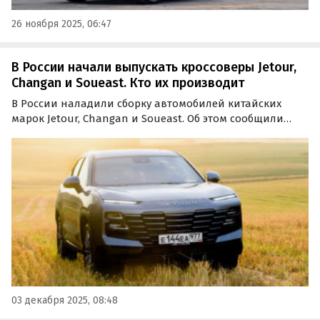
26 ноября 2025, 06:47
В России начали выпускать кроссоверы Jetour,
Changan и Soueast. Кто их производит
В России наладили сборку автомобилей китайских
марок Jetour, Changan и Soueast. Об этом сообщили
«Известия» со ссылкой на оказавшуюся в их
распоряжении презентацию Минпромторга РФ,
которая посвящена статусу работы отечественных
производственных…
03 декабря 2025, 08:48