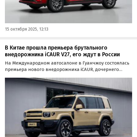
15 октября 2025, 12:13
В Китае прошла премьера брутального
внедорожника iCAUR V27, его ждут в России
На Международном автосалоне в Гуанчжоу состоялась
премьера нового внедорожника iCAUR, дочернего
бренда Chery. Это iCAUR V27 (iCAR V27), выход которого на
российский рынок запланирован на 2026 год.