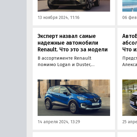
ноября, а вместе с ним в этот
день состоится премьера
13 ноября 2024, 11:16
06 февр
нового…
Эксперт назвал самые
Авто
надежные автомобили
абсо
Renault. Что это за модели
Что и
В ассортименте Renault
Предс
помимо Logan и Duster,
Алекс
регулярно признаваемые как
сообщ
надежные автомобили, у
персп
французского производителя
техно
есть и другие модели, на
промы
покупку которых стоит
сравн
обратить внимание.
элект
14 апреля 2024, 13:29
25 апре