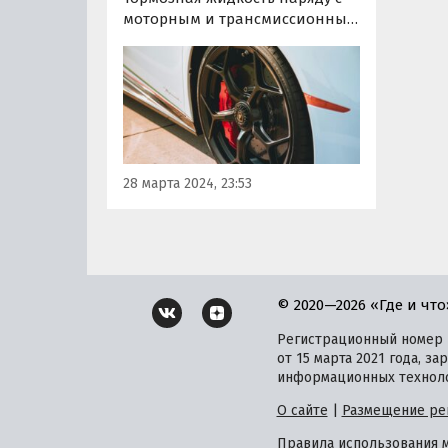
моторным и трансмиссионным
маслами нуждается в
периодической плановой
замене. Зачем и как часто
нужно менять ее, рассказал
«Автоновостям
дня» технический директор
международной сети
28 марта 2024, 23:53
автосервисов Fit Service
Никита…
© 2020—2026 «Где и что
Регистрационный номер и
от 15 марта 2021 года, 
информационных техноло
О сайте
|
Размещение ре
Правила использования 