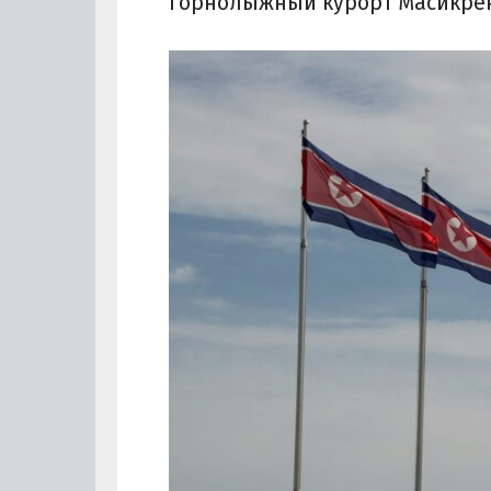
горнолыжный курорт Масикрен