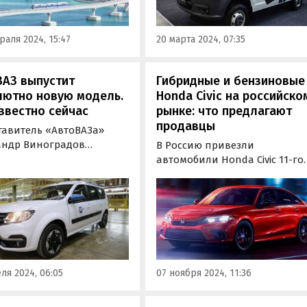
стать конкурентом для
полноприводной «Буханки» 
аля 2024, 15:47
20 марта 2024, 07:35
УАЗа.
ВАЗ выпустит
Гибридные и бензиновые
лютно новую модель.
Honda Civic на российско
звестно сейчас
рынке: что предлагают
продавцы
тавитель «АвтоВАЗа»
андр Виноградов
В Россию привезли
ил о больших
автомобили Honda Civic 11-го
ективах гибридных
поколения. Объявления о
логий в автомобильной
наличии этих машин в
шленности по
продаже обнаружили на
ению с чисто
популярных онлайн-
рическими.
площадках «Автоновости дня
Honda Civic известен своей
надежностью, экономичност
ля 2024, 06:05
07 ноября 2024, 11:36
и легкостью управления.