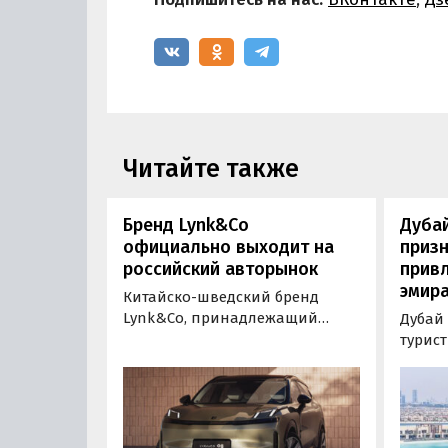
Читайте также
Бренд Lynk&Co
Дубай
официально выходит на
призн
российский авторынок
привл
эмир
Китайско-шведский бренд
Lynk&Co, принадлежащий
Дубай
Volvo Cars и Geely Auto,
турис
официально выходит на
по вер
российский рынок.
Choice
Презентация нового для
сообщ
отечественного рынка
Туропе
автобренда состоится 20