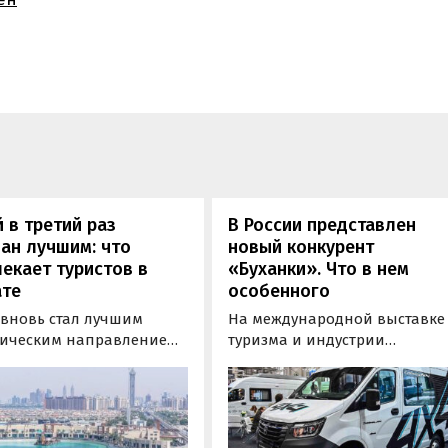
 в третий раз
В России представлен
ан лучшим: что
новый конкурент
екает туристов в
«Буханки». Что в нем
ате
особенного
 вновь стал лучшим
На международной выставке
тическим направлением
туризма и индустрии
сии Tripadvisor Travellers’
гостеприимства MITT в Москв
 Awards. Об этом
был представлен
ает Ассоциация
предсерийный прототип
раторов России (АТОР).
шестиместного микроавтобу
«Соболь NN», который может