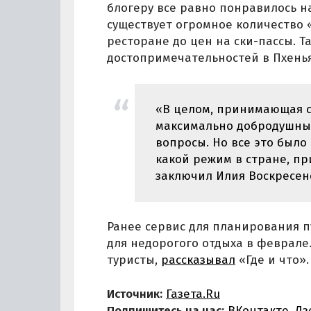
блогеру все равно понравилось н
существует огромное количество 
ресторане до цен на ски-пассы. Т
достопримечательностей в Пхенья
«В целом, принимающая с
максимально добродушным
вопросы. Но все это было 
какой режим в стране, пр
заключил Илия Воскресен
Ранее сервис для планирования 
для недорогого отдыха в феврале.
туристы,
рассказывал
«Где и что».
Источник:
Газета.Ru
Подпишитесь на нас:
ВКонтакте
,
Дз