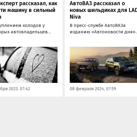
ксперт рассказал, как
АвтоВАЗ рассказал о
ти машину в сильный
новых шильдиках для LA
з
Niva
туплением холодов у
В пресс-службе АвтоВАЗа
орых автовладельцев
изданию «Автоновости дня»
кают проблемы с
рассказали о смене шильдик
ом авто. Как завести
на автомобилях LADA Niva.
обиль в любой мороз,
Напомним, ранее стало
юбителям рассказал в
известно, что некоторые
 с телеканалом «360»
экземпляры LADA Niva Legend
президент
LADA Niva Travel 2024
нального союза
модельного года имеют нов
обилистов Ян Хайцеэр.
шильдики «Niva».
бря 2023, 07:42
08 февраля 2024, 07:59