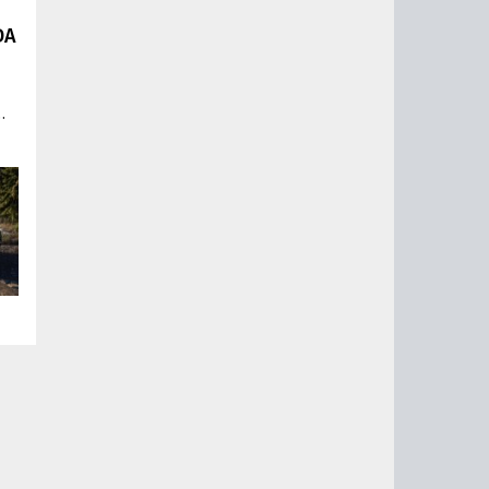
DA
ов
 и
ые