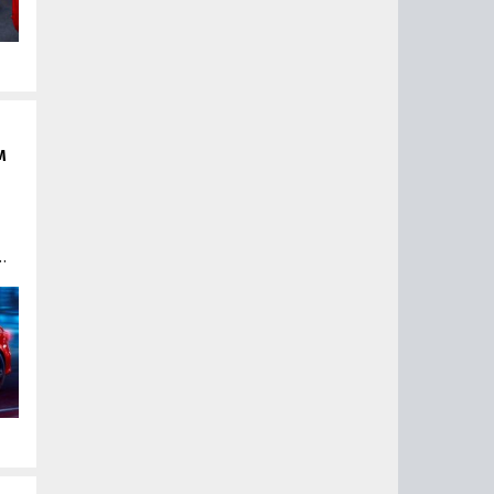
от
м
».
ью