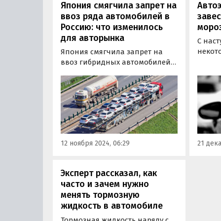
Япония смягчила запрет на
Автоэ
ввоз ряда автомобилей в
завес
Россию: что изменилось
моро
для авторынка
С нас
некот
Япония смягчила запрет на
возни
ввоз гибридных автомобилей в
запуск
Россию, разрешив поставки
автом
ряда моделей «мягких»
автол
гибридов. Как сообщил эксперт
беседе
по рынку подержанных авто из
вице-
Японии Денис Малых,
Нацио
нововведение касается таких
автом
популярных моделей, как
12 ноября 2024, 06:29
21 дека
Honda Insight с…
Эксперт рассказал, как
часто и зачем нужно
менять тормозную
жидкость в автомобиле
Тормозная жидкость наряду с