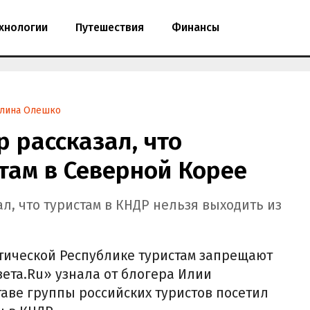
хнологии
Путешествия
Финансы
лина Олешко
р рассказал, что
там в Северной Корее
л, что туристам в КНДР нельзя выходить из
тической Республике туристам запрещают
азета.Ru» узнала от блогера Илии
таве группы российских туристов посетил