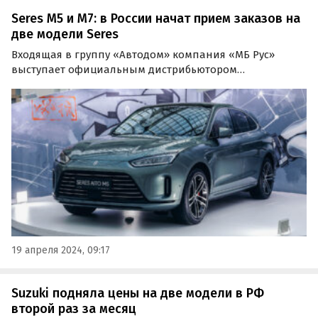
Seres M5 и M7: в России начат прием заказов на
две модели Seres
Входящая в группу «Автодом» компания «МБ Рус»
выступает официальным дистрибьютором
автомобильного бренда Seres на российском рынке.
Бренд-директор Seres в России объявил о начале
приема заказов на две первые модели — купе-
кроссовер Seres M5 и…
19 апреля 2024, 09:17
Suzuki подняла цены на две модели в РФ
второй раз за месяц