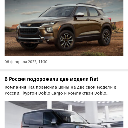
Подорожание составило от 75 до 201 тыс. рублей,
сообщают «Автоновости дня».
06 февраля 2022, 11:30
В России подорожали две модели Fiat
Компания Fiat повысила цены на две свои модели в
России. Фургон Doblo Cargo и компактвэн Doblo
Panorama подорожали на 104 — 116 тыс. рублей. Об этом
эксперты «Автоновости дня» узнали в ходе
регулярного мониторинга прайс-листов итальянской
марки.