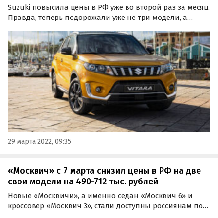
Suzuki повысила цены в РФ уже во второй раз за месяц.
Правда, теперь подорожали уже не три модели, а
только две – кроссовер Vitara и рамный внедорожник
Jimny. Об этом во вторник, 29 марта, сообщают эксперты
портала «Автоновости дня».
29 марта 2022, 09:35
«Москвич» с 7 марта снизил цены в РФ на две
свои модели на 490-712 тыс. рублей
Новые «Москвичи», а именно седан «Москвич 6» и
кроссовер «Москвич 3», стали доступны россиянам по
рекордно низким ценам. С четверга, 7 марта, в версиях