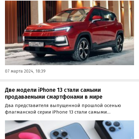
2023 года выпуска они подешевели на 490-712 тысяч
рублей или 15,7-28,7%.
07 марта 2024, 18:39
Две модели iPhone 13 стали самыми
продаваемыми смартфонами в мире
Два представителя выпущенной прошлой осенью
флагманской серии iPhone 13 стали самыми
продаваемыми смартфонами в мире по итогам
первого квартала 2022 года. Об этом сообщает
Франсиско Джеронимо, аналитик известной
исследовательской компании IDC.