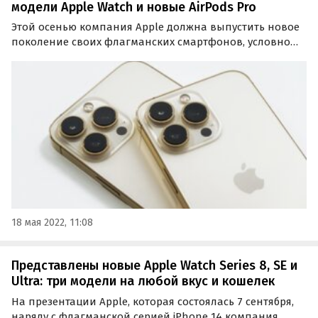
модели Apple Watch и новые AirPods Pro
Этой осенью компания Apple должна выпустить новое
поколение своих флагманских смартфонов, условно
именуемое iPhone 14. А вместе с ними свет увидят и
другие мобильные новинки Apple, о чем сообщает
издание Gizmochina, авторам которого стала известна…
18 мая 2022, 11:08
Представлены новые Apple Watch Series 8, SE и
Ultra: три модели на любой вкус и кошелек
На презентации Apple, которая состоялась 7 сентября,
наряду с флагманской серией iPhone 14 компания