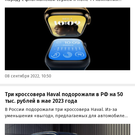
представила три новые модели смарт-часов Apple
Watch. Это базовые Apple Watch Series 8, бюджетные
Apple Watch SE и профессиональные Apple Watch Ultra.
08 сентября 2022, 10:50
Три кроссовера Haval подорожали в РФ на 50
тыс. рублей в мае 2023 года
В России подорожали три кроссовера Haval. Из-за
уменьшения «выгод», предлагаемых для автомобилей
2023 года выпуска, паркетники F7, F7x и Dargo в мае
прибавили в цене на 50 тыс. рублей.