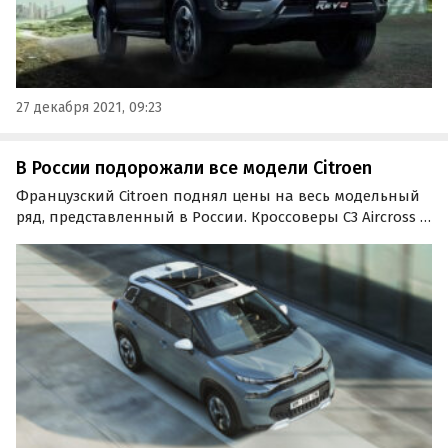
27 декабря 2021, 09:23
В России подорожали все модели Citroen
Французский Citroen поднял цены на весь модельный
ряд, представленный в России. Кроссоверы C3 Aircross и
C5 Aircross, седан C4, компактвэн Berlingo Multispace и
минивэн SpaceTourer подорожали в начале января на
98 – 138 тысяч рублей.