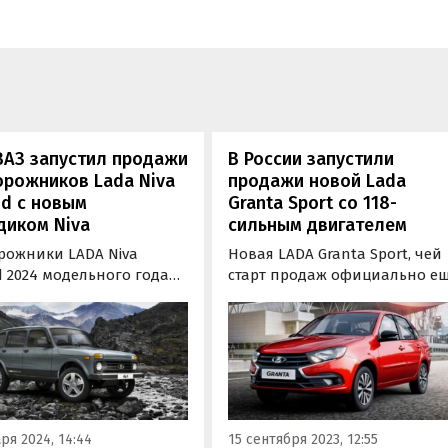
ВАЗ запустил продажи
В России запустили
орожников Lada Niva
продажи новой Lada
d с новым
Granta Sport со 118-
диком Niva
сильным двигателем
рожники LADA Niva
Новая LADA Granta Sport, чей
 2024 модельного года
старт продаж официально е
аются от
не объявлен, уже продается у
логодних» не только
одного из дилеров «АвтоВАЗ
ием ABS, EBD и моторами
в Ленинградской области. Он
енного экологического
без учета «допов» оценил ее 
 «Евро-5», но и
289 900 рублей, сообщают
иками на кузове.
«Автоновости дня».
ря 2024, 14:44
15 сентября 2023, 12:55