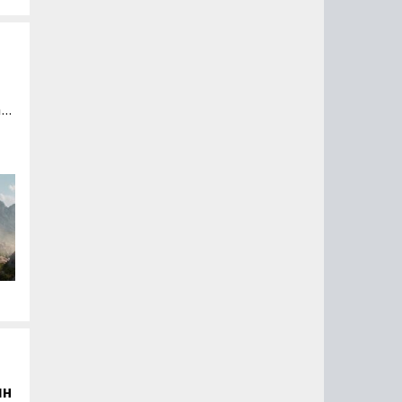
nd
.
00
и,
.
лн