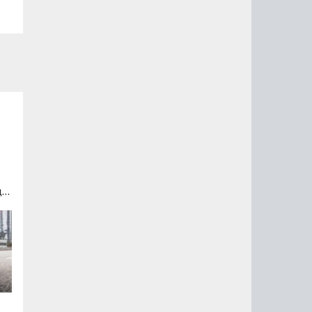
ще
а»
в 1