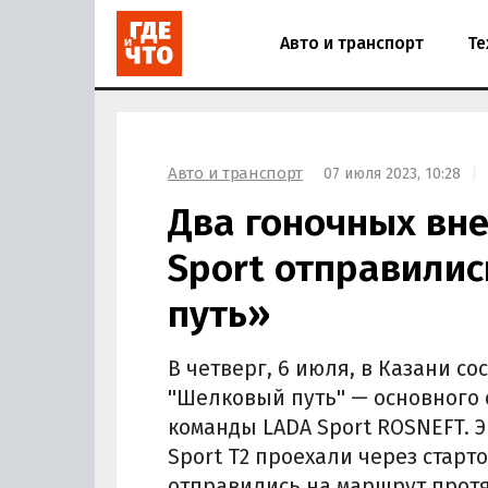
Авто и транспорт
Те
Авто и транспорт
07 июля 2023, 10:28
Два гоночных вн
Sport отправили
путь»
В четверг, 6 июля, в Казани с
''Шелковый путь'' — основного
команды LADA Sport ROSNEFT. 
Sport T2 проехали через старт
отправились на маршрут прот