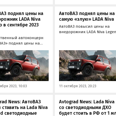
ВАЗ поднял цены на
АвтоВАЗ поднял цены на
орожник LADA Niva
самую «злую» LADA Niva
o в сентябре 2023
АвтоВАЗ повысил цены на
внедорожник LADA Niva Lege
в специальной версии Bronto
ственный автоконцерн
Автомобиль подорожал на 80
ВАЗ» поднял цены на
рублей или на 0,63-0,66% в
iva Bronto — самую
зависимости от комплектаци
ую и «экстремальную»
сообщают «Автоновости дня»
ю внедорожника LADA
egend, созданную
ально для офф-роуда.
ября 2023, 10:03
11 октября 2023, 20:23
rad News: АвтоВАЗ
Avtograd News: Lada Niva
 ставить на Lada Niva
со светодиодными ДХО
nd светодиодные
будет стоить в РФ от 1 м