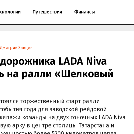
хнологии
Путешествия
Финансы
Дмитрий Зайцев
едорожника LADA Niva
сь на ралли «Шелковый
остоялся торжественный старт ралли
 события года для заводской рейдовой
Экипажи команды на двух гоночных LADA Niva
овую арку в центре столицы Татарстана и
яженностью более 5200 километров через