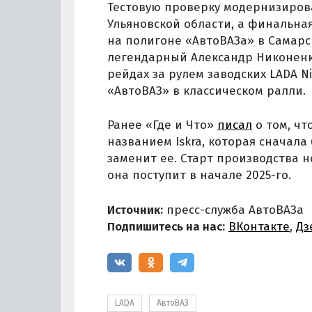
Тестовую проверку модернизиров
Ульяновской области, а финальна
на полигоне «АвтоВАЗа» в Самарс
легендарный Александр Никоненко
рейдах за рулем заводских LADA N
«АвтоВАЗ» в классическом ралли.
Ранее «Где и Что»
писал
о том, чт
названием Iskra, которая сначала
заменит ее. Старт производства н
она поступит в начале 2025-го.
Источник:
пресс-служба АвтоВАЗа
Подпишитесь на нас:
ВКонтакте
,
Дз
LADA
АвтоВАЗ