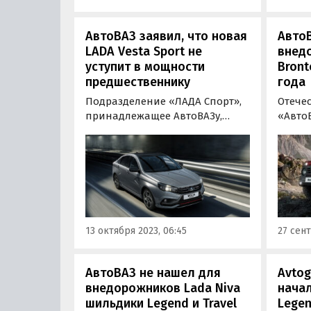
АвтоВАЗ заявил, что новая
Авто
LADA Vesta Sport не
внед
уступит в мощности
Bront
предшественнику
года
Подразделение «ЛАДА Спорт»,
Отече
принадлежащее АвтоВАЗу,
«Авто
готовит к выпуску новую
LADA N
модификацию LADA Vesta.
дорог
Автомобиль может стать самой
верси
мощной моделью в истории
Niva L
бренда.
специ
13 октября 2023, 06:45
27 сент
АвтоВАЗ не нашел для
Avtog
внедорожников Lada Niva
начал
шильдики Legend и Travel
Lege