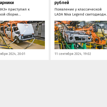
арники
рублей
ВАЗ» приступил к
Появление у классической
вой сборке
LADA Niva Legend светодиодн
низированных LADA Niva
дневных ходовых огней
. Классические
приведет к подорожанию
верные внедорожники
минимум двух ее
 с конвейера со
комплектаций на 7 — 38 тыс.
диодными
рублей.
рниками и рядом других
ений, сообщают
ября 2024, 20:01
11 сентября 2024, 19:02
новости дня» со ссылкой
сайдеров из паблика…