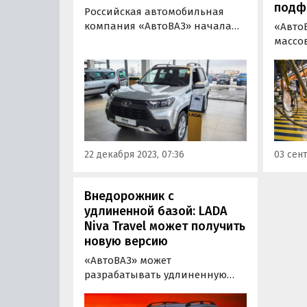
подф
Российская автомобильная
компания «АвтоВАЗ» начала
«Авто
производство внедорожников
массо
LADA Niva Legend и LADA Niva
модер
Travel без использования
Legend
шильдиков Legend и Travel
трехд
соответственно.
сходят
свето
подфа
измен
22 декабря 2023, 07:36
03 сент
«Авто
на ин
Внедорожник с
удлиненной базой: LADA
Niva Travel может получить
новую версию
«АвтоВАЗ» может
разрабатывать удлиненную
модификацию внедорожника
LADA Niva Travel, которая