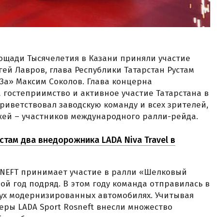
ощади Тысячелетия в Казани приняли участие
ей Лавров, глава Республики Татарстан Рустам
За» Максим Соколов. Глава концерна
 гостеприимство и активное участие Татарстана в
риветствовал заводскую команду и всех зрителей,
ей – участников международного ралли-рейда.
там два внедорожника LADA Niva Travel в
SNEFT принимает участие в ралли «Шелковый
ой год подряд. В этом году команда отправилась в
вух модернизированных автомобилях. Учитывая
ры LADA Sport Rosneft внесли множество