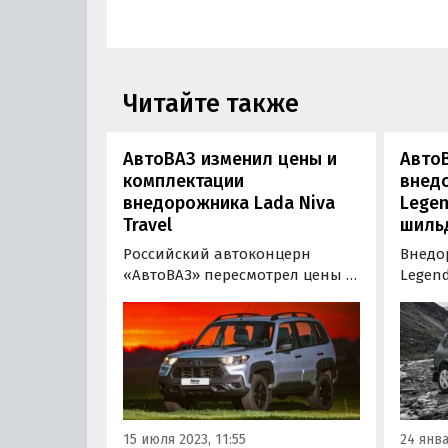
Читайте также
АвтоВАЗ изменил цены и
Авто
комплектации
внед
внедорожника Lada Niva
Legen
Travel
шиль
Российский автоконцерн
Внедо
«АвтоВАЗ» пересмотрел цены и
Legend
комплектации внедорожника
отлич
LADA Niva Travel. Лишившись
«прош
одной из самых дешевых своих
налич
версий, в двух других он
повыш
подорожал на 5 тыс. рублей,
класса
сообщает портал «Автоновости
шильд
дня».
15 июля 2023, 11:55
24 янва