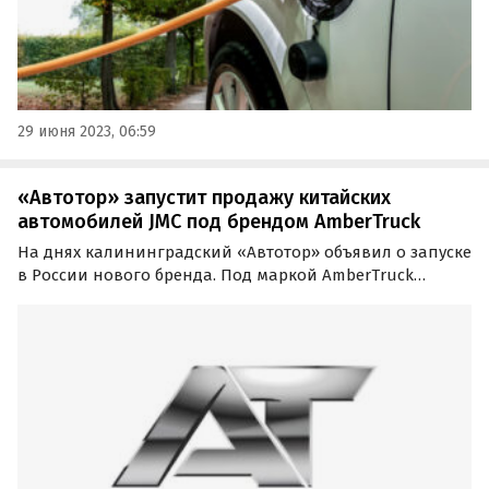
29 июня 2023, 06:59
«Автотор» запустит продажу китайских
автомобилей JMC под брендом AmberTruck
На днях калининградский «Автотор» объявил о запуске
в России нового бренда. Под маркой AmberTruck
(«АмберТрак») производитель планирует выпускать
коммерческие автомобили. Что это за машины,
выяснили авторы портала «Авто Mail.Ru».