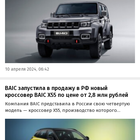
«Автоновости дня» со ссылкой на пресс-службу бренда,
автомобили уже доставляются в авторизованные
салоны…
10 апреля 2024, 06:42
BAIC запустила в продажу в РФ новый
кроссовер BAIC X55 по цене от 2,8 млн рублей
Компания BAIC представила в России свою четвертую
модель — кроссовер X55, производство которого
ведется на калининградском заводе «Автотор». Он
поступил в продажу в двух уровнях оснащения и с
одним бензиновым двигателем по цене от 2 755 000
рублей и…