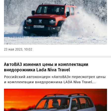
внешний вид, включающий в себя узкий капот,
круглые…
23 мая 2023, 10:02
АвтоВАЗ изменил цены и комплектации
внедорожника Lada Niva Travel
Российский автоконцерн «АвтоВАЗ» пересмотрел цены
и комплектации внедорожника LADA Niva Travel.
Лишившись одной из самых дешевых своих версий, в
двух других он подорожал на 5 тыс. рублей, сообщает
портал «Автоновости дня».