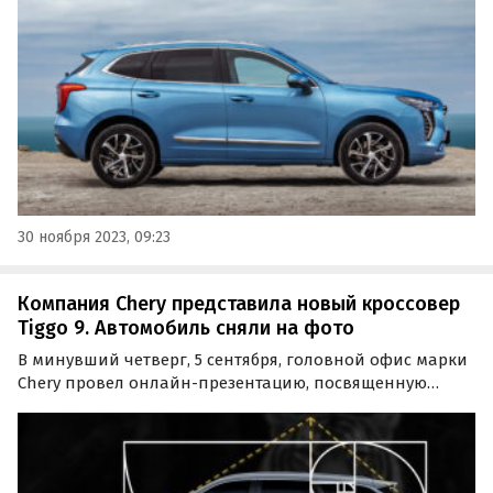
покупке с середины ноября, в некоторых
комплектациях увеличилась на 100 тысяч рублей,
сообщает портал…
30 ноября 2023, 09:23
Компания Chery представила новый кроссовер
Tiggo 9. Автомобиль сняли на фото
В минувший четверг, 5 сентября, головной офис марки
Chery провел онлайн-презентацию, посвященную
инновационному дизайну нового семейного
кроссовера Tiggo 9. Старт продаж модели на российском
рынке запланирован до конца 2024 года.