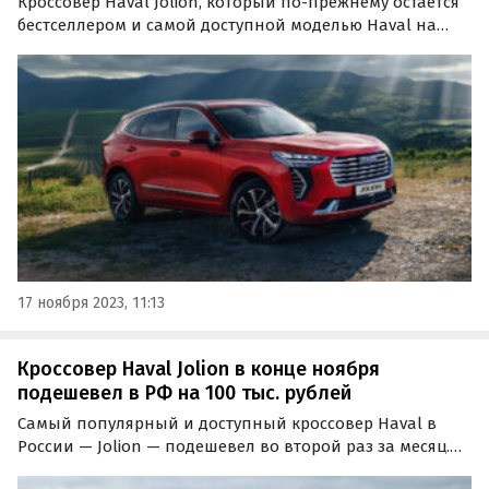
Кроссовер Haval Jolion, который по-прежнему остается
бестселлером и самой доступной моделью Haval на
российском рынке, ощутимо подешевел. В середине
ноября он начал продаваться с прямой выгодой в 100
тысяч рублей, сообщает портал «Автоновости дня».
17 ноября 2023, 11:13
Кроссовер Haval Jolion в конце ноября
подешевел в РФ на 100 тыс. рублей
Самый популярный и доступный кроссовер Haval в
России — Jolion — подешевел во второй раз за месяц.
«Прямая выгода», которая предлагается при его